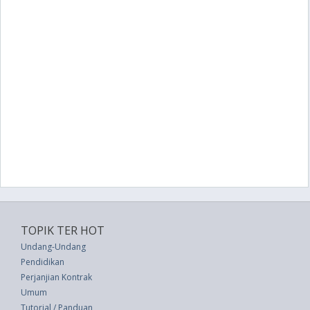
TOPIK TER HOT
Undang-Undang
Pendidikan
Perjanjian Kontrak
Umum
Tutorial / Panduan