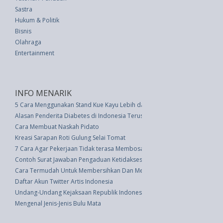
Sastra
Hukum & Politik
Bisnis
Olahraga
Entertainment
INFO MENARIK
5 Cara Menggunakan Stand Kue Kayu Lebih dari Sekedar Kue
Alasan Penderita Diabetes di Indonesia Terus Meningkat
Cara Membuat Naskah Pidato
Kreasi Sarapan Roti Gulung Selai Tomat
7 Cara Agar Pekerjaan Tidak terasa Membosankan
Contoh Surat Jawaban Pengaduan Ketidaksesuaian Jumlah Barang
Cara Termudah Untuk Membersihkan Dan Merawat Sepatu Suede
Daftar Akun Twitter Artis Indonesia
Undang-Undang Kejaksaan Republik Indonesia (UU 16 thn 2004)
Mengenal Jenis-Jenis Bulu Mata