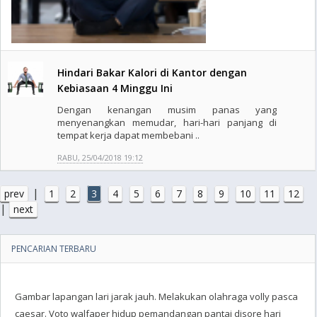
Hindari Bakar Kalori di Kantor dengan
Kebiasaan 4 Minggu Ini
Dengan kenangan musim panas yang
menyenangkan memudar, hari-hari panjang di
tempat kerja dapat membebani ..
RABU, 25/04/2018 19:12
|
prev
1
2
3
4
5
6
7
8
9
10
11
12
|
next
PENCARIAN TERBARU
Gambar lapangan lari jarak jauh. Melakukan olahraga volly pasca
caesar. Voto walfaper hidup pemandangan pantai disore hari