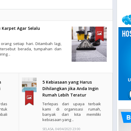
Karpet Agar Selalu
orang setiap hari. Ditambah lagi,
 tersebut berada, tumpahan dan
ing ..
h
5 Kebiasaan yang Harus
i
Dihilangkan jika Anda Ingin
Rumah Lebih Teratur
rdas
Terlepas dari upaya terbaik
ntuk
kami di organisasi rumah,
bali
banyak dari kita memiliki
kebiasaan yang ..
SELASA, 04/04/2023 23:00