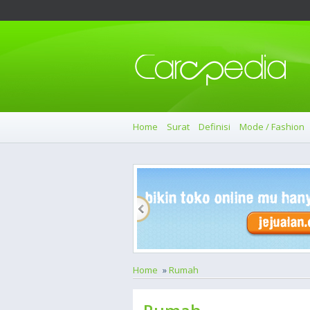
Home
Surat
Definisi
Mode / Fashion
Home
»
Rumah