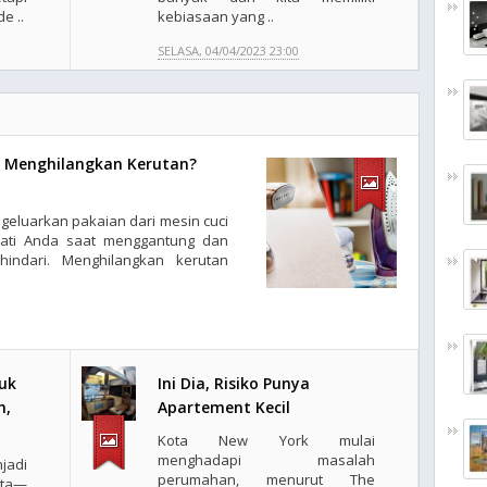
e ..
kebiasaan yang ..
SELASA, 04/04/2023 23:00
k Menghilangkan Kerutan?
geluarkan pakaian dari mesin cuci
hati Anda saat menggantung dan
hindari. Menghilangkan kerutan
uk
Ini Dia, Risiko Punya
h,
Apartement Kecil
Kota New York mulai
menghadapi masalah
jadi
perumahan, menurut The
ita—