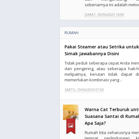
sebenarnya ini adalah metod
JUMAT, 30/06/2023 14:00
RUMAH
Pakai Steamer atau Setrika untu
Simak Jawabannya Disini
Tidak peduli seberapa cepat Anda men
dan pengering, atau seberapa hati-
melipatnya, kerutan tidak dapat di
memerlukan kombinasi yang ..
SABTU, 29/06/2024 07:00
Warna Cat Terburuk unt
Suasana Santai di Ruma
Apa Saja?
Rumah kita seharusnya men
tempat perlindungan k