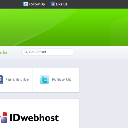
Follow Up
Like Us
r Isi
Fans & Like
Follow Us