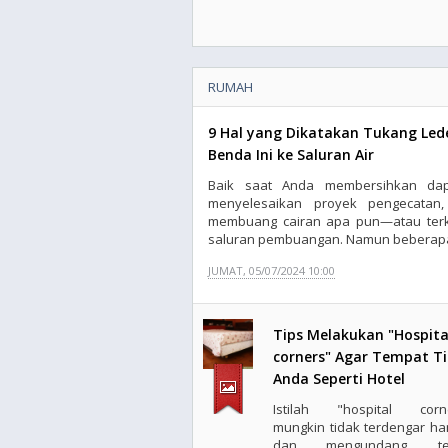
RUMAH
9 Hal yang Dikatakan Tukang Led
Benda Ini ke Saluran Air
Baik saat Anda membersihkan da
menyelesaikan proyek pengecatan
membuang cairan apa pun—atau ter
saluran pembuangan. Namun beberapa 
JUMAT, 05/07/2024 10:00
Tips Melakukan "Hospita
corners" Agar Tempat T
Anda Seperti Hotel
Istilah "hospital corn
mungkin tidak terdengar ha
dan mengundang, tet