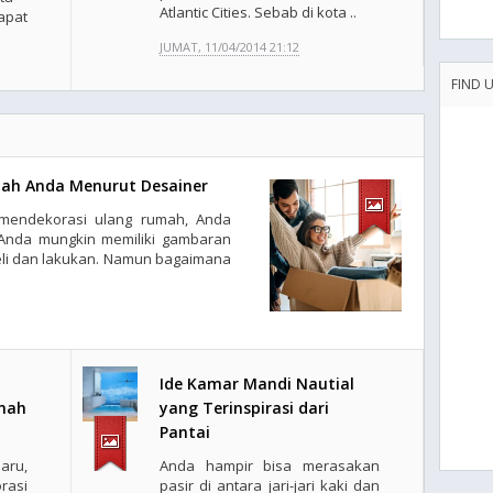
Atlantic Cities. Sebab di kota ..
apat
JUMAT, 11/04/2014 21:12
FIND 
mah Anda Menurut Desainer
mendekorasi ulang rumah, Anda
Anda mungkin memiliki gambaran
eli dan lakukan. Namun bagaimana
Ide Kamar Mandi Nautial
umah
yang Terinspirasi dari
Pantai
aru,
Anda hampir bisa merasakan
asi
pasir di antara jari-jari kaki dan