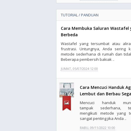
TUTORIAL / PANDUAN
Cara Membuka Saluran Wastafel
Berbeda
Wastafel yang tersumbat atau ali
frustrasi. Untungnya, Anda sering 
metode sederhana di rumah dan tidak
Beberapa pembersih bakiak ..
JUMAT, 05/07/2024 12:00
Cara Mencuci Handuk Ag
Lembut dan Berbau Seg
Mencuci handuk mung
tampak sederhana, tet
mengikuti metode yang t
sangat penting jika Anda ..
RABU, 09/11/2022 10:00