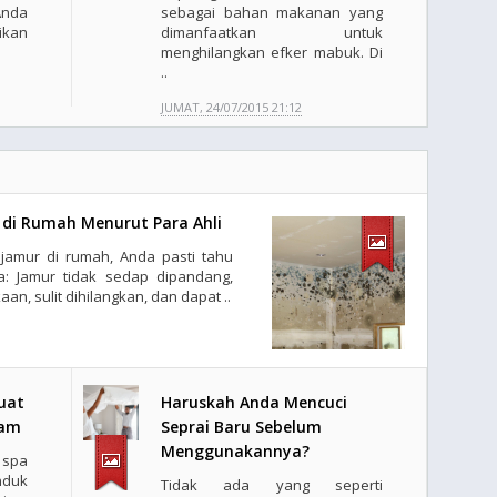
Anda
sebagai bahan makanan yang
ikan
dimanfaatkan untuk
menghilangkan efker mabuk. Di
..
JUMAT, 24/07/2015 21:12
di Rumah Menurut Para Ahli
jamur di rumah, Anda pasti tahu
a: Jamur tidak sedap dipandang,
, sulit dihilangkan, dan dapat ..
uat
Haruskah Anda Mencuci
sam
Seprai Baru Sebelum
Menggunakannya?
 spa
nduk
Tidak ada yang seperti