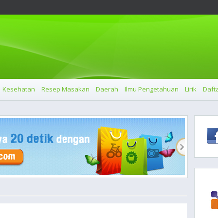
Kesehatan
Resep Masakan
Daerah
Ilmu Pengetahuan
Lirik
Dafta