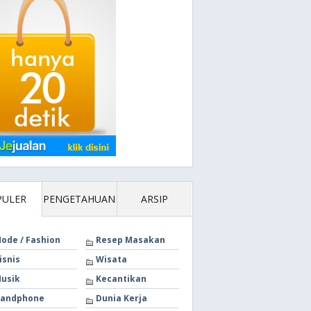
PULER
PENGETAHUAN
ARSIP
ode / Fashion
Resep Masakan
isnis
Wisata
usik
Kecantikan
andphone
Dunia Kerja