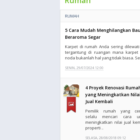
Rumah
RUMAH
5 Cara Mudah Menghilangkan Bau 
Beraroma Segar
Karpet di rumah Anda sering dilewati 
tergantung di ruangan mana karpet
noda bukanlah hal yang tidak biasa. Seir
SENIN, 29/07/2024 12:00
4 Proyek Renovasi Ruma
yang Meningkatkan Nila
Jual Kembali
Pemilik rumah yang ce
selalu mencari cara u
meningkatkan nilai jual kem
properti ..
SELASA, 28/08/2018 09:12