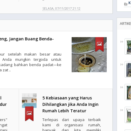
K
SELASA, 07/11/2017 21:12
ARTIK
eng, Jangan Buang Benda-
pur setelah makan besar atau
, Anda mungkin tergoda untuk
kadang bahkan benda padat—ke
zat ..
l
5 Kebiasaan yang Harus
idur
Dihilangkan jika Anda Ingin
Rumah Lebih Teratur
ers"
Terlepas dari upaya terbaik
ngat
kami di organisasi rumah,
api
banyak dari kita memiliki