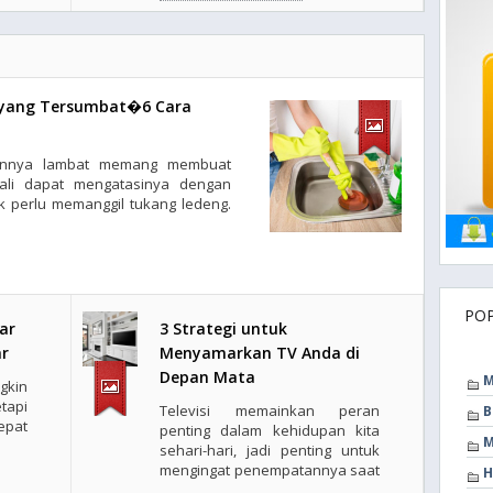
 yang Tersumbat�6 Cara
rannya lambat memang membuat
kali dapat mengatasinya dengan
 perlu memanggil tukang ledeng.
PO
ar
3 Strategi untuk
ar
Menyamarkan TV Anda di
Depan Mata
M
kin
api
Televisi memainkan peran
B
epat
penting dalam kehidupan kita
M
sehari-hari, jadi penting untuk
mengingat penempatannya saat
H
..