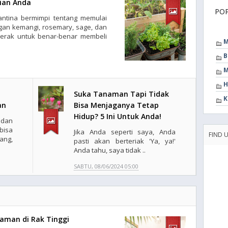
ian Anda
PO
antina bermimpi tentang memulai
an kemangi, rosemary, sage, dan
gerak untuk benar-benar membeli
M
B
M
H
Suka Tanaman Tapi Tidak
K
an
Bisa Menjaganya Tetap
Hidup? 5 Ini Untuk Anda!
dan
isa
Jika Anda seperti saya, Anda
FIND 
ang,
pasti akan berteriak 'Ya, ya!'
Anda tahu, saya tidak ..
SABTU, 08/06/2024 05:00
naman di Rak Tinggi