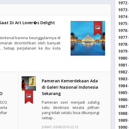
1972
-
1973
-
1974
-
aat Di Art Lover�s Delight
1975
-
1976
-
1977
-
 terkenal karena keunggulannya di
semarak dicontohkan oleh banyak
1978
-
 Setiap perjalanan ke ibu kota
1979
-
1980
-
1981
-
1982
-
1983
-
Pameran Kemerdekaan Ada
1984
-
di Galeri Nasional Indonesia
1985
-
CO
Sekarang
1986
-
ESCO
Pameran seni menjadi salahg
1987
-
arta
satu destinasi wisata pilihan
tar
yang tidak selalu bisa dikunjungi
1988
setiap ..
1989
-
1990
JUMAT, 05/08/2016 22:12
-