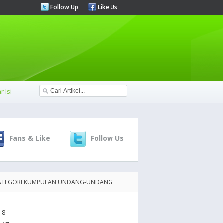
Follow Up
Like Us
r Isi
Fans & Like
Follow Us
ATEGORI KUMPULAN UNDANG-UNDANG
 8