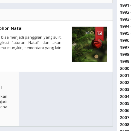
1991
-
1992
-
1993
-
1994
-
ohon Natal
1995
-
isa menjadi panggilan yang sulit,
1996
-
ikuti "aturan Natal" dan akan
1997
-
ma mungkin, sementara yang lain
1998
-
1999
-
2000
-
2001
-
2002
-
l
2003
-
kan
2004
-
adi
2005
-
rena
2006
-
2007
-
2008
-