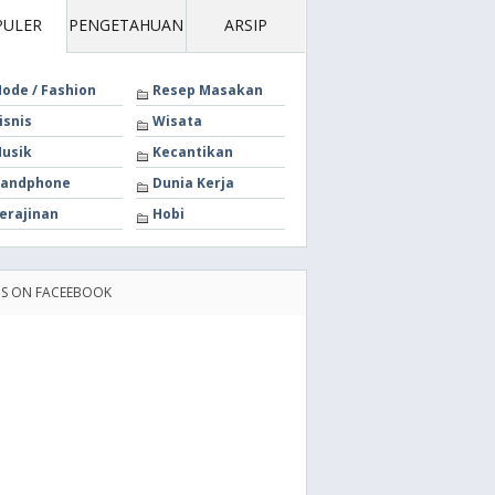
PULER
PENGETAHUAN
ARSIP
ode / Fashion
Resep Masakan
isnis
Wisata
usik
Kecantikan
andphone
Dunia Kerja
erajinan
Hobi
US ON FACEEBOOK