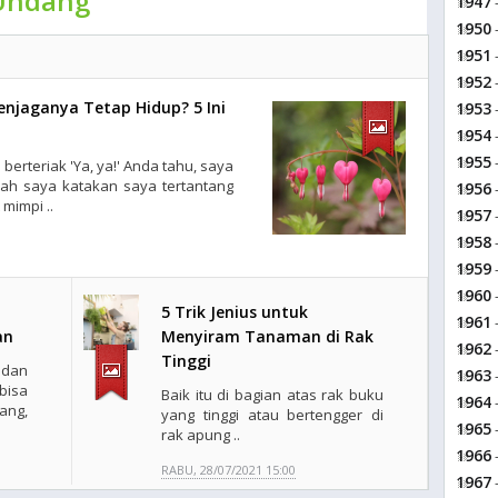
Undang
1947
-
1950
-
1951
-
1952
-
njaganya Tetap Hidup? 5 Ini
1953
-
1954
-
1955
-
berteriak 'Ya, ya!' Anda tahu, saya
kah saya katakan saya tertantang
1956
-
mimpi ..
1957
-
1958
-
1959
-
1960
-
5 Trik Jenius untuk
1961
-
an
Menyiram Tanaman di Rak
1962
-
Tinggi
dan
1963
-
isa
Baik itu di bagian atas rak buku
1964
-
ang,
yang tinggi atau bertengger di
1965
-
rak apung ..
1966
-
RABU, 28/07/2021 15:00
1967
-