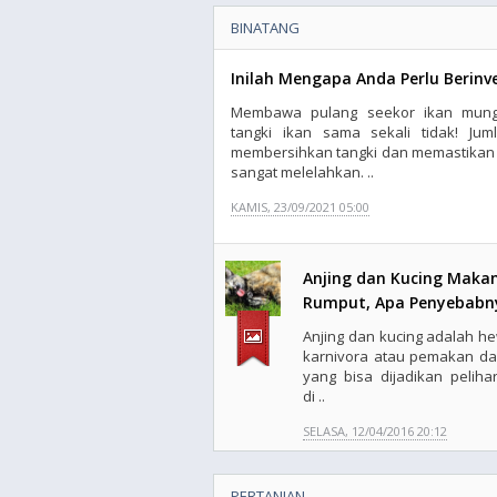
BINATANG
Inilah Mengapa Anda Perlu Berinv
Membawa pulang seekor ikan mung
tangki ikan sama sekali tidak! Ju
membersihkan tangki dan memastikan ku
sangat melelahkan. ..
KAMIS, 23/09/2021 05:00
Anjing dan Kucing Maka
Rumput, Apa Penyebabn
Anjing dan kucing adalah h
karnivora atau pemakan da
yang bisa dijadikan peliha
di ..
SELASA, 12/04/2016 20:12
PERTANIAN