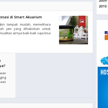
2009
-
2010
-
estasi di Smart Akuarium
kin tampak mudah, memelihara
mlah jam yang dihabiskan untuk
alitas airnya baik-baik saja bisa
n
ya?
ewan
ging
raan