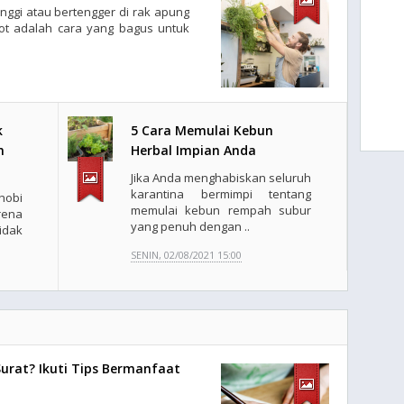
tinggi atau bertengger di rak apung
ot adalah cara yang bagus untuk
k
5 Cara Memulai Kebun
m
Herbal Impian Anda
Jika Anda menghabiskan seluruh
karantina bermimpi tentang
obi
memulai kebun rempah subur
rena
yang penuh dengan ..
tidak
SENIN, 02/08/2021 15:00
Surat? Ikuti Tips Bermanfaat