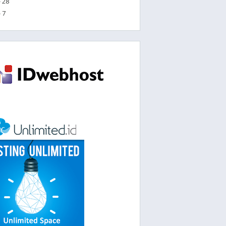
 28
 7