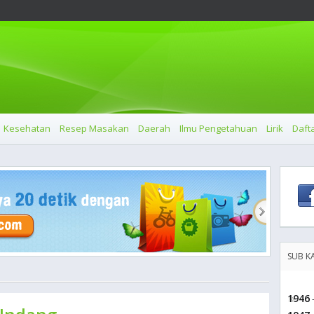
Kesehatan
Resep Masakan
Daerah
Ilmu Pengetahuan
Lirik
Dafta
SUB K
1946
-