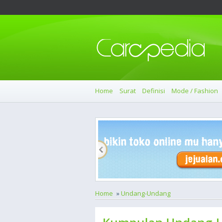
Home
Surat
Definisi
Mode / Fashion
Home
»
Undang-Undang