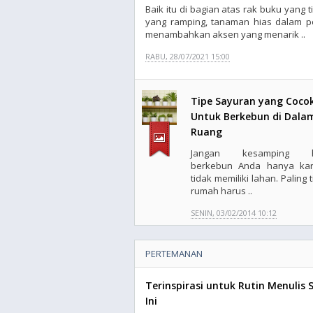
Baik itu di bagian atas rak buku yang 
yang ramping, tanaman hias dalam p
menambahkan aksen yang menarik ..
RABU, 28/07/2021 15:00
Tipe Sayuran yang Coco
Untuk Berkebun di Dala
Ruang
Jangan kesamping h
berkebun Anda hanya ka
tidak memiliki lahan. Paling 
rumah harus ..
SENIN, 03/02/2014 10:12
PERTEMANAN
Terinspirasi untuk Rutin Menulis 
Ini