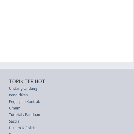
TOPIK TER HOT
Undang-Undang
Pendidikan
Perjanjian Kontrak
Umum
Tutorial / Panduan
Sastra
Hukum & Politik