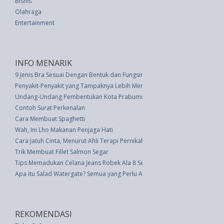
Bisnis
Olahraga
Entertainment
INFO MENARIK
9 Jenis Bra Sesuai Dengan Bentuk dan Fungsinya
Penyakit-Penyakit yang Tampaknya Lebih Menyerang Pria dan Wanita
Undang-Undang Pembentukan Kota Prabumulih (UU 6 thn 2001)
Contoh Surat Perkenalan
Cara Membuat Spaghetti
Wah, Ini Lho Makanan Penjaga Hati
Cara Jatuh Cinta, Menurut Ahli Terapi Pernikahan
Trik Membuat Fillet Salmon Segar
Tips Memadukan Celana Jeans Robek Ala 8 Seleb
Apa itu Salad Watergate? Semua yang Perlu Anda Ketahui Tentang Hidang
REKOMENDASI