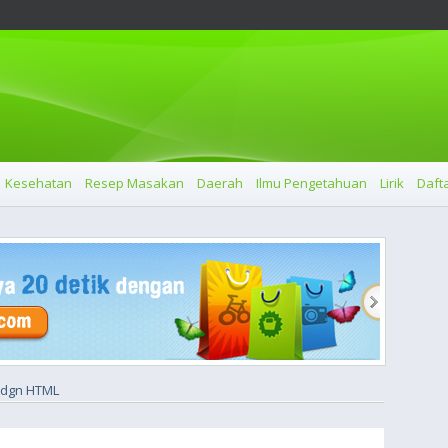
Kesehatan
Resep Masakan
Daerah
Ilmu Pengetahuan
Lirik
Dafta
k dgn HTML