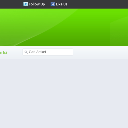
Follow Up
Like Us
r Isi