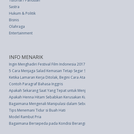
Tutorial / Panduan
Sastra
Hukum & Politik
Bisnis
Olahraga
Entertainment
INFO MENARIK
Ingin Menghadiri Festival Film Indonesia 2017, Baca Baik-Baik Hal Ini
5 Cara Menjaga Salad Kemasan Tetap Segar Selama Mungkin
Ketika Lamaran Kerja Ditolak, Begini Cara Atasi Kekecewaan
Contoh Paragraf Bahasa Inggris
Apakah Sekarang Saat Yang Tepat untuk Menjual Rumah Anda?
Apakah Henna Hitam Sebabkan Kerusakan Kulit?
Bagaimana Mengenali Manipulasi dalam Sebuah Hubungan, Simak Jawab
Tips Menemani Tidur si Buah Hati
Model Rambut Pria
Bagaimana Bersepeda pada Kondisi Berangin: Simak Kiat Profesional Ini