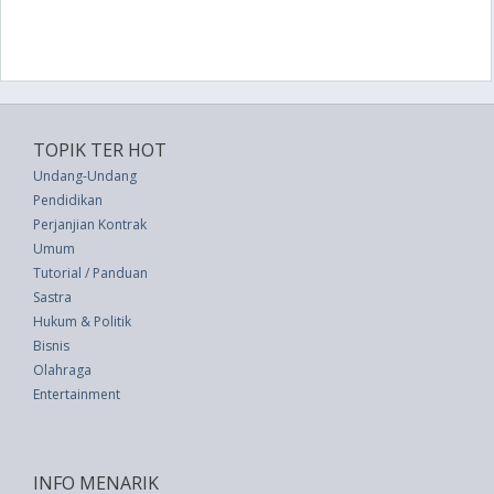
TOPIK TER HOT
Undang-Undang
Pendidikan
Perjanjian Kontrak
Umum
Tutorial / Panduan
Sastra
Hukum & Politik
Bisnis
Olahraga
Entertainment
INFO MENARIK