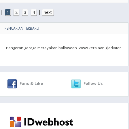
|
|
1
2
3
4
next
PENCARIAN TERBARU
Pangeran george merayakan halloween. Www.kerajaan gladiator.
Fans & Like
Follow Us