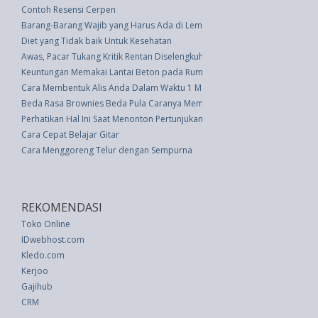
Contoh Resensi Cerpen
Barang-Barang Wajib yang Harus Ada di Lemari Anda
Diet yang Tidak baik Untuk Kesehatan
Awas, Pacar Tukang Kritik Rentan Diselengkuhi Pasangannya
Keuntungan Memakai Lantai Beton pada Rumah Anda
Cara Membentuk Alis Anda Dalam Waktu 1 Menit
Beda Rasa Brownies Beda Pula Caranya Membuat
Perhatikan Hal Ini Saat Menonton Pertunjukan Kesenian Live
Cara Cepat Belajar Gitar
Cara Menggoreng Telur dengan Sempurna
REKOMENDASI
Toko Online
IDwebhost.com
Kledo.com
Kerjoo
Gajihub
CRM