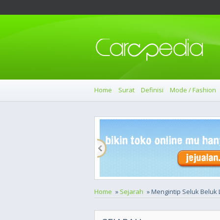
Home
Surat
Definisi
Mode / Fashion
Home
»
Sejarah
» Mengintip Seluk Beluk L