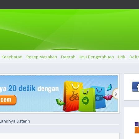
Kesehatan
Resep Masakan
Daerah
Ilmu Pengetahuan
Lirik
Dafta
ahirnya Listerin