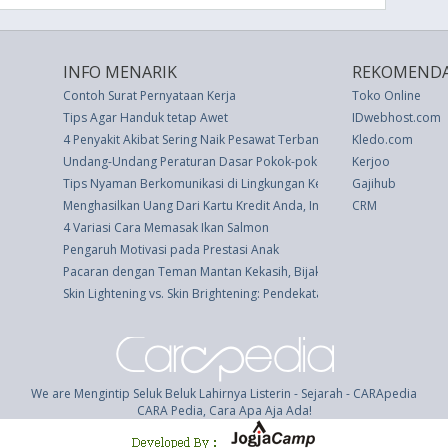
INFO MENARIK
REKOMENDA
Contoh Surat Pernyataan Kerja
Toko Online
Tips Agar Handuk tetap Awet
IDwebhost.com
4 Penyakit Akibat Sering Naik Pesawat Terbang
Kledo.com
Undang-Undang Peraturan Dasar Pokok-pokok Agraria (UU 5 thn 19
Kerjoo
Tips Nyaman Berkomunikasi di Lingkungan Kerja
Gajihub
Menghasilkan Uang Dari Kartu Kredit Anda, Ini Kiatnya
CRM
4 Variasi Cara Memasak Ikan Salmon
Pengaruh Motivasi pada Prestasi Anak
Pacaran dengan Teman Mantan Kekasih, Bijakkah?
Skin Lightening vs. Skin Brightening: Pendekatan Mana yang Tepat u
We are Mengintip Seluk Beluk Lahirnya Listerin - Sejarah - CARApedia
CARA Pedia, Cara Apa Aja Ada!