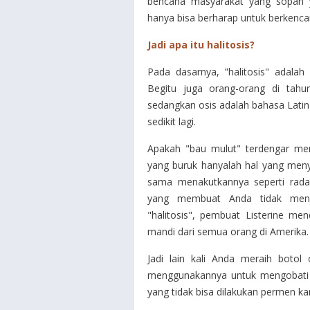
bencana masyarakat yang sopan 
hanya bisa berharap untuk berkenca
Jadi apa itu halitosis?
Pada dasarnya, "halitosis" adalah
Begitu juga orang-orang di tahun
sedangkan osis adalah bahasa Latin u
sedikit lagi.
Apakah "bau mulut" terdengar meny
yang buruk hanyalah hal yang meny
sama menakutkannya seperti radan
yang membuat Anda tidak menj
"halitosis", pembuat Listerine m
mandi dari semua orang di Amerika.
Jadi lain kali Anda meraih botol
menggunakannya untuk mengobati g
yang tidak bisa dilakukan permen kar