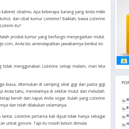
 kabinet obatmu. Apa beberapa barang yang Anda miliki
alkohol, dan obat kumur Listerine? Baiklah, bawa Listerine
isterin itu?
n adalah produk kumur yang berfungsi menyegarkan mulut.
unge.com, Anda bis amendapatkan jawabannya berikut ini:
g tidak menggunakan Listerine setiap malam, mari kita
PO
a biasa, ditemukan di samping sikat gigi dan pasta gigi
ga Anda tahu, menelannya di sekitar mulut dan meludah.
tap bersih dan napas Anda segar. Itulah yang Listerine
M
nnya dan telah dilakukan selamanya.
B
M
 lantai. Listerine pertama kali dijual tidak hanya sebagai
tan untuk gonore. Tapi itu masih belum dimulai.
H