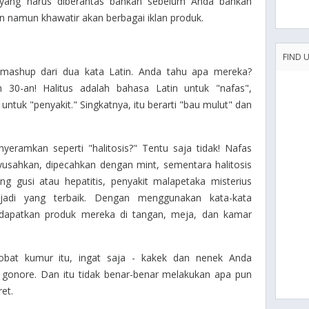
yang harus diberantas bahkan sebelum Anda bahkan
n namun khawatir akan berbagai iklan produk.
FIND 
mashup
dari dua kata Latin. Anda tahu apa mereka?
 30-an! Halitus adalah bahasa Latin untuk "nafas",
ntuk "penyakit." Singkatnya, itu berarti "bau mulut" dan
eramkan seperti "halitosis?" Tentu saja tidak! Nafas
usahkan, dipecahkan dengan mint, sementara halitosis
g gusi atau hepatitis, penyakit malapetaka misterius
adi yang terbaik. Dengan menggunakan kata-kata
endapatkan produk mereka di tangan, meja, dan kamar
 obat kumur itu, ingat saja - kakek dan nenek Anda
onore. Dan itu tidak benar-benar melakukan apa pun
et.