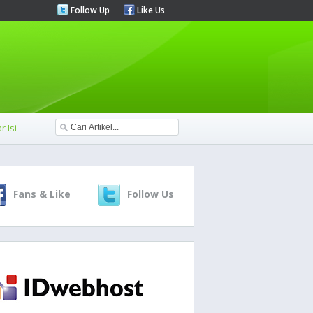
Follow Up
Like Us
r Isi
Fans & Like
Follow Us