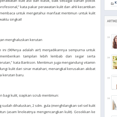
erawatan kulit asli dan klasik, baik sebagai bahan pokok
K
ofesional,” kata pakar perawatan kulit dan ahli kecantikan
membaca untuk mengetahui manfaat mentimun untuk kulit
aktu singkat!
ARTIKE
gan menghaluskan kerutan
h ini (96%nya adalah air!) menjadikannya sempurna untuk
, memberikan tampilan lebih lembab dan segar serta
kerutan,” kata Bankson. Mentimun juga mengandung vitamin
ungi kulit dari sinar matahari, menangkal kerusakan akibat
a kerutan baru.
bagi kulit, siapkan scrub mentimun:
udah dihaluskan, 2 sdm. gula (menghilangkan sel-sel kulit
aitun (asam linoleatnya mengencangkan kulit). Gosokkan ke