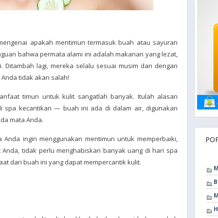
mengenai apakah mentimun termasuk buah atau sayuran
eraguan bahwa permata alami ini adalah makanan yang lezat,
ri. Ditambah lagi, mereka selalu sesuai musim dan dengan
, Anda tidak akan salah!
nfaat timun untuk kulit sangatlah banyak. Itulah alasan
i spa kecantikan — buah ini ada di dalam air, digunakan
ada mata Anda.
ka Anda ingin menggunakan mentimun untuk memperbaiki,
PO
 Anda, tidak perlu menghabiskan banyak uang di hari spa
 dari buah ini yang dapat mempercantik kulit.
M
B
M
H