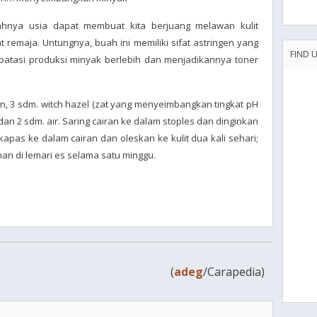
bahnya usia dapat membuat kita berjuang melawan kulit
t remaja. Untungnya, buah ini memiliki sifat astringen yang
FIND 
atasi produksi minyak berlebih dan menjadikannya toner
, 3 sdm. witch hazel (zat yang menyeimbangkan tingkat pH
dan 2 sdm. air. Saring cairan ke dalam stoples dan dinginkan
 kapas ke dalam cairan dan oleskan ke kulit dua kali sehari;
n di lemari es selama satu minggu.
(
adeg
/Carapedia)