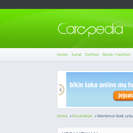
Home
Surat
Definisi
Mode / Fashion
Home
»
Kecantikan
» Mentimun Baik untu