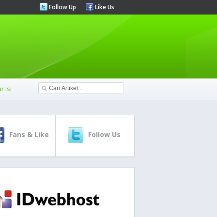
Follow Up
Like Us
r Isi
Fans & Like
Follow Us