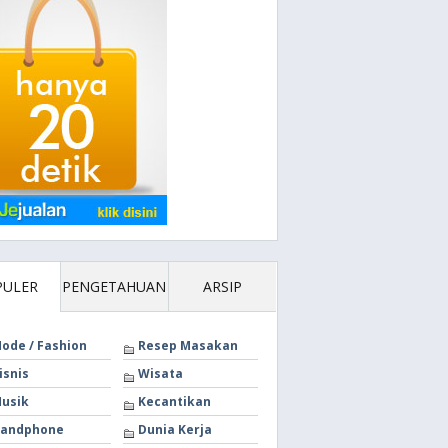
PULER
PENGETAHUAN
ARSIP
ode / Fashion
Resep Masakan
isnis
Wisata
usik
Kecantikan
andphone
Dunia Kerja