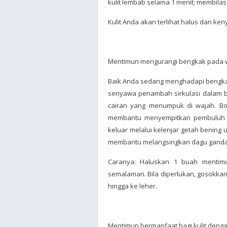
kulit lembab selama 1 menit; membilas
Kulit Anda akan terlihat halus dan keny
Mentimun mengurangi bengkak pada 
Baik Anda sedang menghadapi bengka
senyawa penambah sirkulasi dalam b
cairan yang menumpuk di wajah. Bo
membantu menyempitkan pembuluh d
keluar melalui kelenjar getah bening
membantu melangsingkan dagu ganda
Caranya: Haluskan 1 buah menti
semalaman. Bila diperlukan, gosokkan
hingga ke leher.
Mentimun bermanfaat bagi kulit de