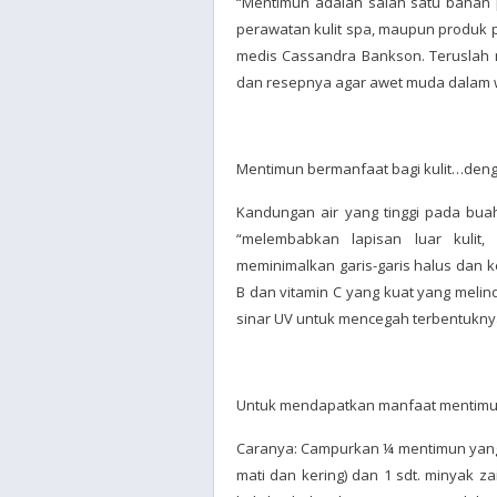
“Mentimun adalah salah satu bahan p
perawatan kulit spa, maupun produk pr
medis Cassandra Bankson. Teruslah 
dan resepnya agar awet muda dalam w
Mentimun bermanfaat bagi kulit…den
Kandungan air yang tinggi pada bua
“melembabkan lapisan luar kulit
meminimalkan garis-garis halus dan 
B dan vitamin C yang kuat yang melind
sinar UV untuk mencegah terbentukny
Untuk mendapatkan manfaat mentimun 
Caranya: Campurkan ¼ mentimun yang s
mati dan kering) dan 1 sdt. minyak z