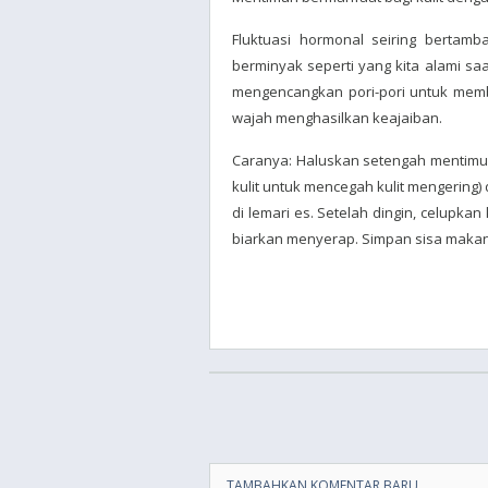
Fluktuasi hormonal seiring bertam
berminyak seperti yang kita alami saa
mengencangkan pori-pori untuk memb
wajah menghasilkan keajaiban.
Caranya: Haluskan setengah mentimun
kulit untuk mencegah kulit mengering) 
di lemari es. Setelah dingin, celupkan
biarkan menyerap. Simpan sisa makana
TAMBAHKAN KOMENTAR BARU