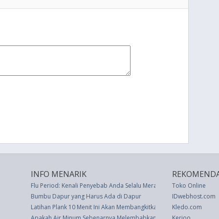
INFO MENARIK
REKOMENDA
Flu Period: Kenali Penyebab Anda Selalu Merasa Sakit Jelang Menstru
Toko Online
Bumbu Dapur yang Harus Ada di Dapur
IDwebhost.com
Latihan Plank 10 Menit Ini Akan Membangkitkan Inti Anda Hanya De
Kledo.com
Apakah Air Minum Sebenarnya Melembabkan Kulit Kering?
Kerjoo