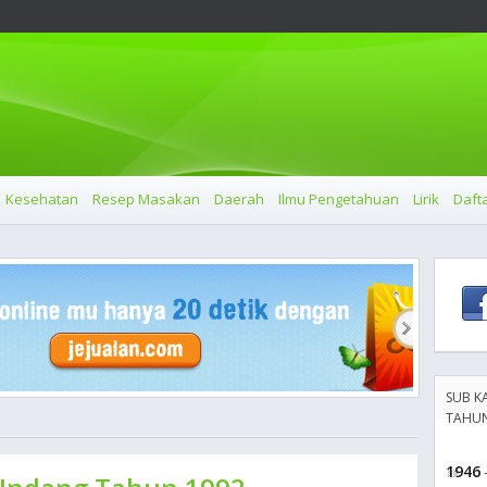
Kesehatan
Resep Masakan
Daerah
Ilmu Pengetahuan
Lirik
Dafta
SUB K
TAHUN
1946
-