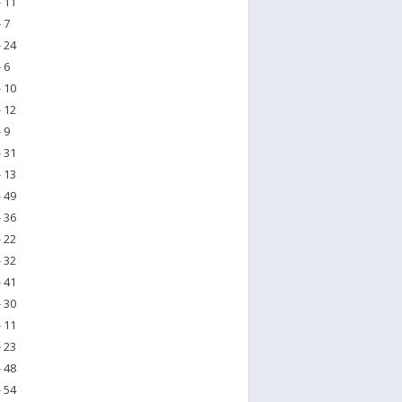
 11
 7
 24
 6
 10
 12
 9
 31
 13
 49
 36
 22
 32
 41
 30
 11
 23
 48
 54