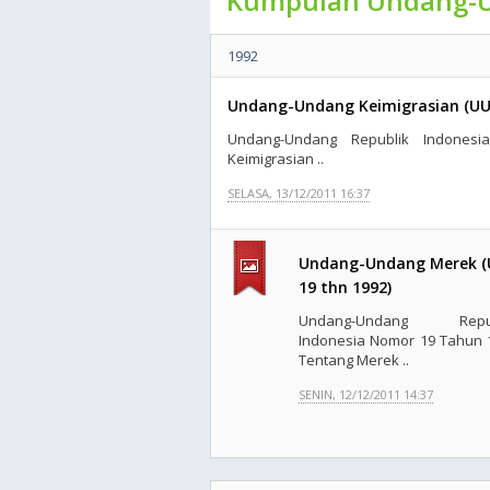
Kumpulan Undang-U
1992
Undang-Undang Keimigrasian (UU 
Undang-Undang Republik Indones
Keimigrasian ..
SELASA, 13/12/2011 16:37
Undang-Undang Merek 
19 thn 1992)
Undang-Undang Repub
Indonesia Nomor 19 Tahun 
Tentang Merek ..
SENIN, 12/12/2011 14:37