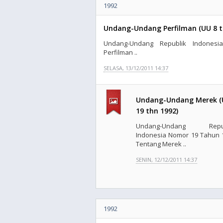
1992
Undang-Undang Perfilman (UU 8 t
Undang-Undang Republik Indones
Perfilman ..
SELASA, 13/12/2011 14:37
Undang-Undang Merek 
19 thn 1992)
Undang-Undang Repub
Indonesia Nomor 19 Tahun 
Tentang Merek ..
SENIN, 12/12/2011 14:37
1992