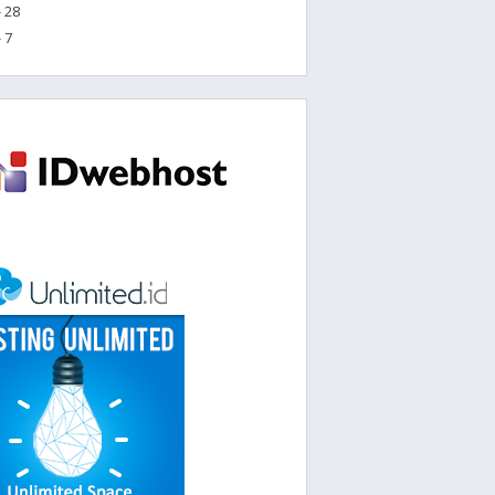
 28
 7