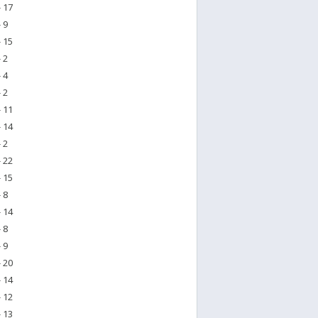
 17
 9
 15
 2
 4
 2
 11
 14
 2
 22
 15
 8
 14
 8
 9
 20
 14
 12
 13