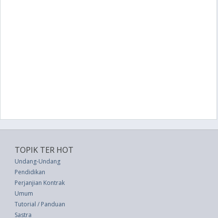
TOPIK TER HOT
Undang-Undang
Pendidikan
Perjanjian Kontrak
Umum
Tutorial / Panduan
Sastra