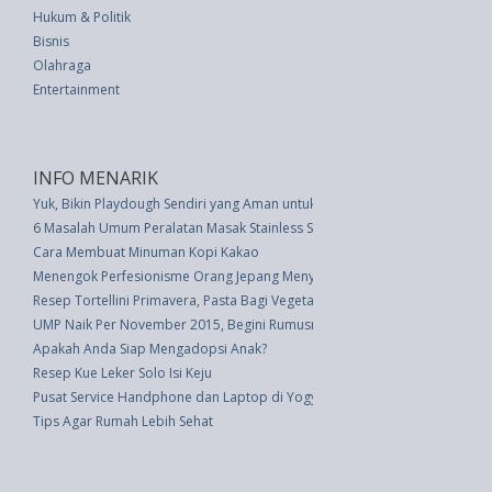
Hukum & Politik
Bisnis
Olahraga
Entertainment
INFO MENARIK
Yuk, Bikin Playdough Sendiri yang Aman untuk Anak
6 Masalah Umum Peralatan Masak Stainless Steel � Dipecahkan!
Cara Membuat Minuman Kopi Kakao
Menengok Perfesionisme Orang Jepang Menyajikan Makanan
Resep Tortellini Primavera, Pasta Bagi Vegetarian
UMP Naik Per November 2015, Begini Rumusnya
Apakah Anda Siap Mengadopsi Anak?
Resep Kue Leker Solo Isi Keju
Pusat Service Handphone dan Laptop di Yogyakarta
Tips Agar Rumah Lebih Sehat