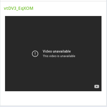
vtDV3_EqXOM