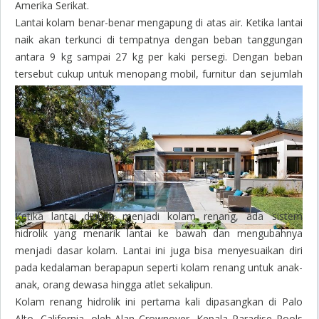
Amerika Serikat.
Lantai kolam benar-benar mengapung di atas air. Ketika lantai
naik akan terkunci di tempatnya dengan beban tanggungan
antara 9 kg sampai 27 kg per kaki persegi. Dengan beban
tersebut cukup untuk menopang mobil, furnitur dan sejumlah
tamu pesta.
Ketika lantai diubah menjadi kolam renang, ada sistem
hidrolik yang menarik lantai ke bawah dan mengubahnya
menjadi dasar kolam. Lantai ini juga bisa menyesuaikan diri
pada kedalaman berapapun seperti kolam renang untuk anak-
anak, orang dewasa hingga atlet sekalipun.
Kolam renang hidrolik ini pertama kali dipasangkan di Palo
Alto, California, oleh Alan Crownover, Kepala Paradise Pools