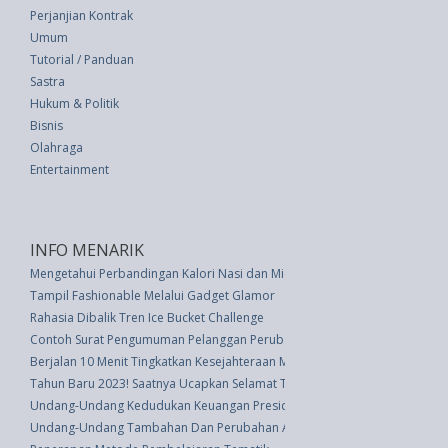
Perjanjian Kontrak
Umum
Tutorial / Panduan
Sastra
Hukum & Politik
Bisnis
Olahraga
Entertainment
INFO MENARIK
Mengetahui Perbandingan Kalori Nasi dan Mie Instan
Tampil Fashionable Melalui Gadget Glamor
Rahasia Dibalik Tren Ice Bucket Challenge
Contoh Surat Pengumuman Pelanggan Perubahan Kebijakan
Berjalan 10 Menit Tingkatkan Kesejahteraan Mental Anda
Tahun Baru 2023! Saatnya Ucapkan Selamat Tinggal pada Toxic Relations
Undang-Undang Kedudukan Keuangan Presiden, Wakil Presiden Dan Pejaba
Undang-Undang Tambahan Dan Perubahan Atas Anggaran Pendapatan Dan