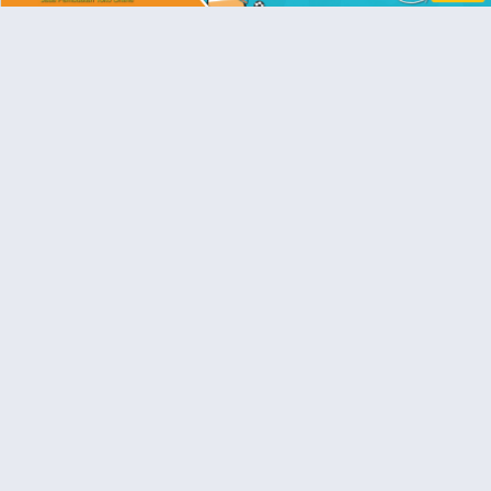
artistik dan unik, penggunaan pagar tanaman sangat cocok untuk
konsep rumah tanpa batas, bergaya country, dan tradisional.
Berikut ini adalah beberapa model pagar rumah sebagai referens
kita dalam memilih model pagar rumah kita: