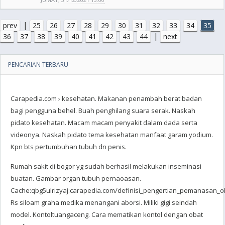
|
prev
25
26
27
28
29
30
31
32
33
34
35
|
36
37
38
39
40
41
42
43
44
next
PENCARIAN TERBARU
Carapedia.com › kesehatan‎. Makanan penambah berat badan
bagi pengguna behel. Buah penghilang suara serak. Naskah
pidato kesehatan. Macam macam penyakit dalam dada serta
videonya. Naskah pidato tema kesehatan manfaat garam yodium.
Kpn bts pertumbuhan tubuh dn penis.
Rumah sakit di bogor yg sudah berhasil melakukan inseminasi
buatan. Gambar organ tubuh pernaoasan.
Cache:qbg5ulrizyaj:carapedia.com/definisi_pengertian_pemanasan_ol
Rs siloam graha medika menangani aborsi. Miliki gigi seindah
model. Kontoltuangaceng. Cara mematikan kontol dengan obat