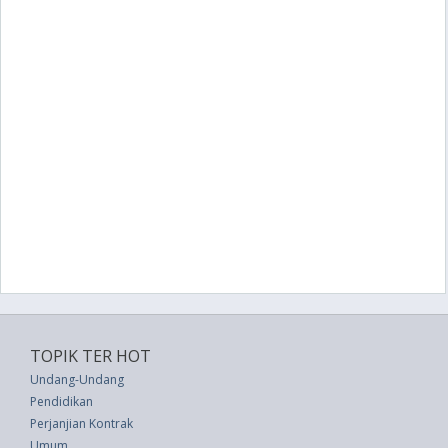
TOPIK TER HOT
Undang-Undang
Pendidikan
Perjanjian Kontrak
Umum