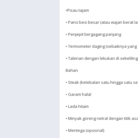
•Pisau tajam
• Panci besi besar (atau wajan berat 
• Penjepit bergagang panjang
• Termometer daging (sebaiknya yang 
• Talenan dengan lekukan di sekelili
Bahan
• Steak (ketebalan satu hingga satu se
• Garam halal
• Lada hitam
• Minyak goreng netral dengan titik asa
• Mentega (opsional)