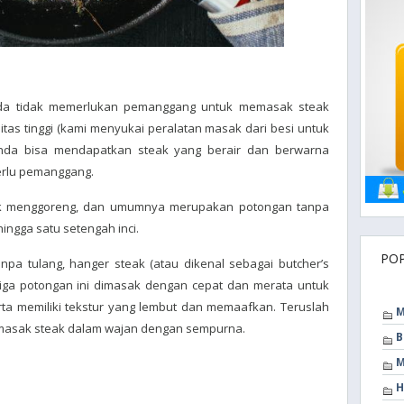
da tidak memerlukan pemanggang untuk memasak steak
tas tinggi (kami menyukai peralatan masak dari besi untuk
 Anda bisa mendapatkan steak yang berair dan berwarna
erlu pemanggang.
tuk menggoreng, dan umumnya merupakan potongan tanpa
ingga satu setengah inci.
PO
pa tulang, hanger steak (atau dikenal sebagai butcher’s
etiga potongan ini dimasak dengan cepat dan merata untuk
rta memiliki tekstur yang lembut dan memaafkan. Teruslah
M
masak steak dalam wajan dengan sempurna.
B
M
H