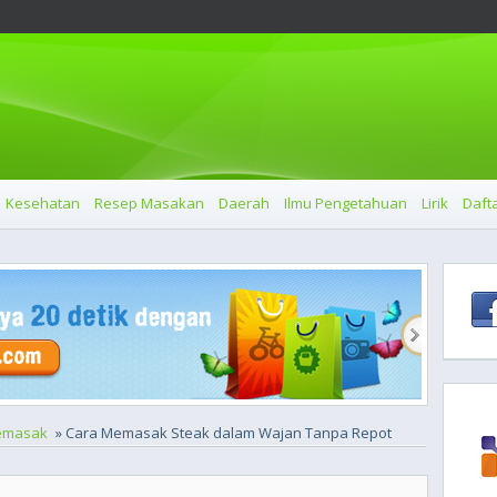
Kesehatan
Resep Masakan
Daerah
Ilmu Pengetahuan
Lirik
Dafta
emasak
» Cara Memasak Steak dalam Wajan Tanpa Repot