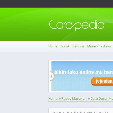
Home
Surat
Definisi
Mode / Fashion
Home
»
Resep Masakan
»
Cara Dasar M