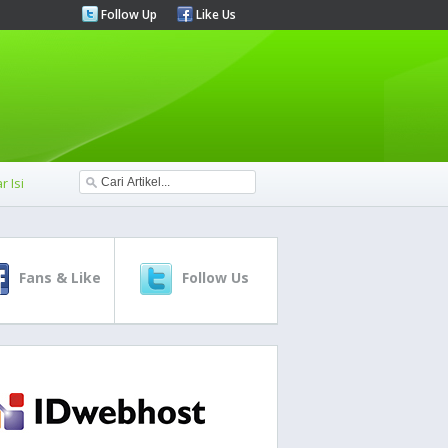
Follow Up
Like Us
r Isi
Fans & Like
Follow Us