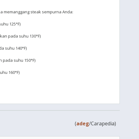
da memanggang steak sempurna Anda:
suhu 125°F)
ikan pada suhu 130°F)
da suhu 140°F)
an pada suhu 150°F)
suhu 160°F)
(
adeg
/Carapedia)