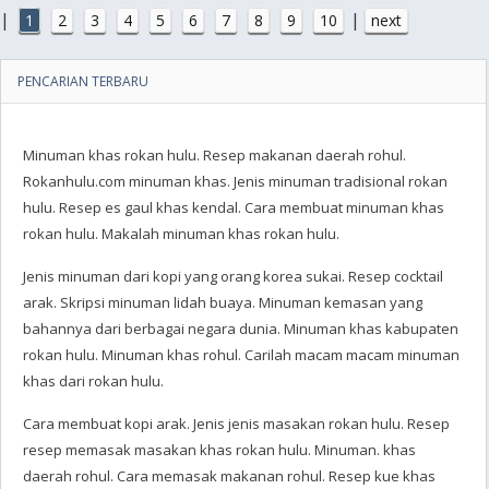
|
|
1
2
3
4
5
6
7
8
9
10
next
PENCARIAN TERBARU
Minuman khas rokan hulu. Resep makanan daerah rohul.
Rokanhulu.com minuman khas. Jenis minuman tradisional rokan
hulu. Resep es gaul khas kendal. Cara membuat minuman khas
rokan hulu. Makalah minuman khas rokan hulu.
Jenis minuman dari kopi yang orang korea sukai. Resep cocktail
arak. Skripsi minuman lidah buaya. Minuman kemasan yang
bahannya dari berbagai negara dunia. Minuman khas kabupaten
rokan hulu. Minuman khas rohul. Carilah macam macam minuman
khas dari rokan hulu.
Cara membuat kopi arak. Jenis jenis masakan rokan hulu. Resep
resep memasak masakan khas rokan hulu. Minuman. khas
daerah rohul. Cara memasak makanan rohul. Resep kue khas