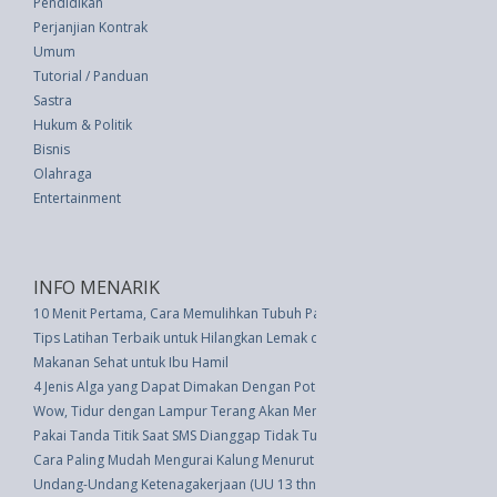
Pendidikan
Perjanjian Kontrak
Umum
Tutorial / Panduan
Sastra
Hukum & Politik
Bisnis
Olahraga
Entertainment
INFO MENARIK
10 Menit Pertama, Cara Memulihkan Tubuh Pasca Marathon
Tips Latihan Terbaik untuk Hilangkan Lemak di Perut Bawah
Makanan Sehat untuk Ibu Hamil
4 Jenis Alga yang Dapat Dimakan Dengan Potensi Makanan Super
Wow, Tidur dengan Lampur Terang Akan Mengaktifkan Sel Kanker
Pakai Tanda Titik Saat SMS Dianggap Tidak Tulus Berkomunikasi
Cara Paling Mudah Mengurai Kalung Menurut Seorang Selebritis Perhiasan
Undang-Undang Ketenagakerjaan (UU 13 thn 2003)