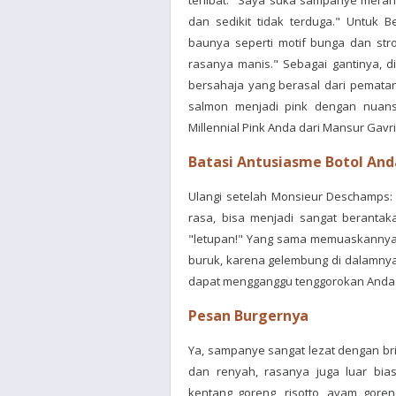
terlibat. "Saya suka sampanye merah 
dan sedikit tidak terduga." Untuk
baunya seperti motif bunga dan strob
rasanya manis." Sebagai gantinya, d
bersahaja yang berasal dari pema
salmon menjadi pink dengan nuans
Millennial Pink Anda dari Mansur Gavrie
Batasi Antusiasme Botol And
Ulangi setelah Monsieur Deschamps:
rasa, bisa menjadi sangat berantak
"letupan!" Yang sama memuaskannya.
buruk, karena gelembung di dalamny
dapat mengganggu tenggorokan Anda
Pesan Burgernya
Ya, sampanye sangat lezat dengan bri
dan renyah, rasanya juga luar bi
kentang goreng, risotto, ayam gore