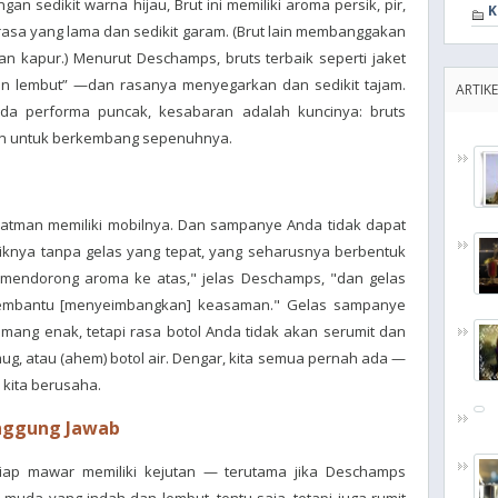
n sedikit warna hijau, Brut ini memiliki aroma persik, pir,
K
rasa yang lama dan sedikit garam. (Brut lain membanggakan
an kapur.) Menurut Deschamps, bruts terbaik seperti jaket
dan lembut” —dan rasanya menyegarkan dan sedikit tajam.
ARTIKE
ada performa puncak, kesabaran adalah kuncinya: bruts
un untuk berkembang sepenuhnya.
atman memiliki mobilnya. Dan sampanye Anda tidak dapat
iknya tanpa gelas yang tepat, yang seharusnya berbentuk
 mendorong aroma ke atas," jelas Deschamps, "dan gelas
mbantu [menyeimbangkan] keasaman." Gelas sampanye
ang enak, tetapi rasa botol Anda tidak akan serumit dan
ug, atau (ahem) botol air. Dengar, kita semua pernah ada —
i kita berusaha.
nggung Jawab
tiap mawar memiliki kejutan — terutama jika Deschamps