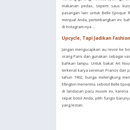
makanan pedas, seperti saus kun
pasangan lain untuk Belle Epoque Ro
menjual Anda, pertimbangkan ini: 
di Instagram-nya ...
Upcycle, Tapi Jadikan Fashio
Jangan mengucapkan au revoir ke bo
orang Paris dan gunakan sebagai vas, 
bahkan lampu. Untuk bakat Art Nou
terkenal karya seniman Prancis dan p
tahun 1902, bunga melengkung menj
Ellington menerima sebotol Belle Epoq
di landasan pacu musim ini, karena d
cepat botol Anda, pilih fungsi barun
yang lestari.