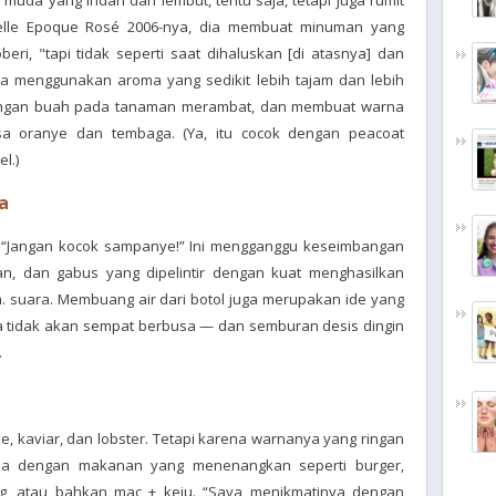
muda yang indah dan lembut, tentu saja, tetapi juga rumit
 Belle Epoque Rosé 2006-nya, dia membuat minuman yang
eri, "tapi tidak seperti saat dihaluskan [di atasnya] dan
ia menggunakan aroma yang sedikit lebih tajam dan lebih
tangan buah pada tanaman merambat, dan membuat warna
a oranye dan tembaga. (Ya, itu cocok dengan peacoat
l.)
a
 “Jangan kocok sampanye!” Ini mengganggu keseimbangan
an, dan gabus yang dipelintir dengan kuat menghasilkan
 suara. Membuang air dari botol juga merupakan ide yang
a tidak akan sempat berbusa — dan semburan desis dingin
.
e, kaviar, dan lobster. Tetapi karena warnanya yang ringan
asa dengan makanan yang menenangkan seperti burger,
ng, atau bahkan mac + keju. “Saya menikmatinya dengan