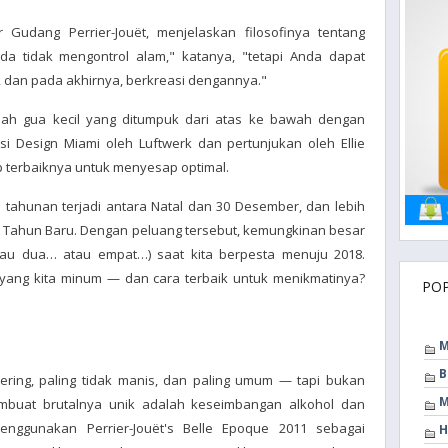
Gudang Perrier-Jouët, menjelaskan filosofinya tentang
nda tidak mengontrol alam," katanya, "tetapi Anda dapat
dan pada akhirnya, berkreasi dengannya."
uah gua kecil yang ditumpuk dari atas ke bawah dengan
asi Design Miami oleh Luftwerk dan pertunjukan oleh Ellie
 terbaiknya untuk menyesap optimal.
tahunan terjadi antara Natal dan 30 Desember, dan lebih
am Tahun Baru. Dengan peluang tersebut, kemungkinan besar
tau dua… atau empat…) saat kita berpesta menuju 2018.
yang kita minum — dan cara terbaik untuk menikmatinya?
PO
M
B
ering, paling tidak manis, dan paling umum — tapi bukan
M
mbuat brutalnya unik adalah keseimbangan alkohol dan
nggunakan Perrier-Jouët's Belle Epoque 2011 sebagai
H