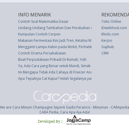
INFO MENARIK
REKOMENDA
Contoh Soal Matematika Dasar
Toko Online
Undang-Undang Tambahan Dan Perubahan Atas Anggaran Pendapata
IDwebhost.com
Kumpulan Contoh Cerpen
Kledo.com
Makanan Fermentasi Kini Jadi Tren, Ketahui Manfaatnya
Kerjoo
Mengganti Lampu Kabin pada Mobil, Perhatikan Hal Ini
Gajihub
Contoh Drama Persahabatan
CRM
Buat Perpustakaan Pribadi Di Rumah, Yuk!
Ya, Ada Cara yang Benar untuk Mandi, Simak di Sini
Ini Mengapa Tidak Ada Cahaya di Freezer Anda?
Apa Tepatnya Cat Kapur? Inilah Segalanya yang Harus Anda Ketahui
We are Cara Minum Champagne Seperti Gadis Perancis - Minuman - CARApedi
CARA Pedia, Cara Apa Aja Ada!