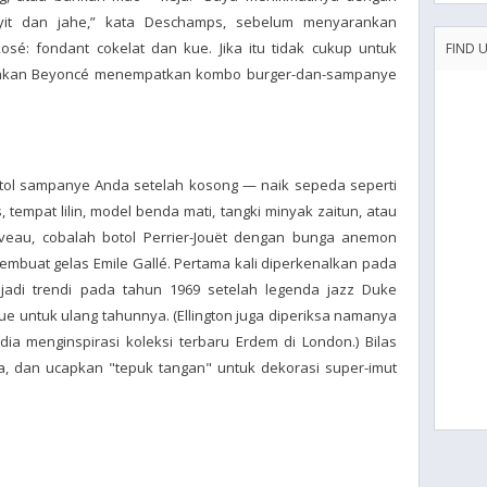
yit dan jahe,” kata Deschamps, sebelum menyarankan
sé: fondant cokelat dan kue. Jika itu tidak cukup untuk
FIND 
bahkan Beyoncé menempatkan kombo burger-dan-sampanye
n
tol sampanye Anda setelah kosong — naik sepeda seperti
tempat lilin, model benda mati, tangki minyak zaitun, atau
veau, cobalah botol Perrier-Jouët dengan bunga anemon
embuat gelas Emile Gallé. Pertama kali diperkenalkan pada
adi trendi pada tahun 1969 setelah legenda jazz Duke
ue untuk ulang tahunnya. (Ellington juga diperiksa namanya
ia menginspirasi koleksi terbaru Erdem di London.) Bilas
ya, dan ucapkan "tepuk tangan" untuk dekorasi super-imut