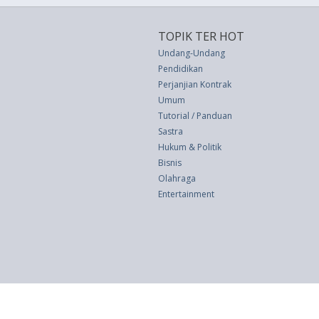
TOPIK TER HOT
Undang-Undang
Pendidikan
Perjanjian Kontrak
Umum
Tutorial / Panduan
Sastra
Hukum & Politik
Bisnis
Olahraga
Entertainment