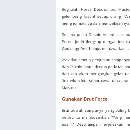
Begitulah Hervé Deschamps, Master 
gelembung favorit setiap orang. "A
menghormatinya dan mempelajarinya, 
Selama pesta Desain Miami, di seb
Perrier-Jouët (lengkap dengan instal
Goulding), Deschamps menawarkan tip
25% dari semua penjualan sampanye 
dari 750 ribu botol ditutup pada Mal
dari kita akan mengangkat gelas (a
Bukankah kita seharusnya tahu apa 
Mais oui.
Gunakan Brut Force
Brut adalah sampanye yang paling k
berarti itu membosankan. “Yang me
asam,” Deschamps menjelaskan, me