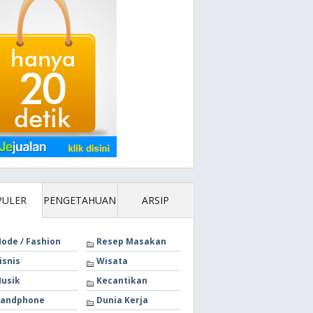
PULER
PENGETAHUAN
ARSIP
ode / Fashion
Resep Masakan
isnis
Wisata
usik
Kecantikan
andphone
Dunia Kerja