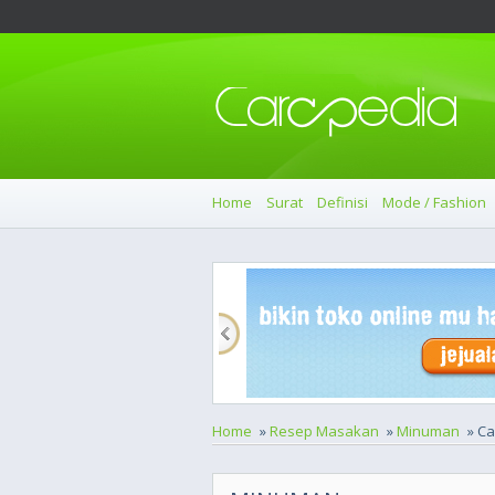
Home
Surat
Definisi
Mode / Fashion
Home
»
Resep Masakan
»
Minuman
» Ca