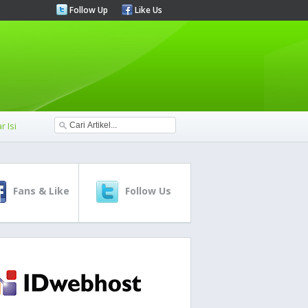
Follow Up
Like Us
r Isi
Fans & Like
Follow Us