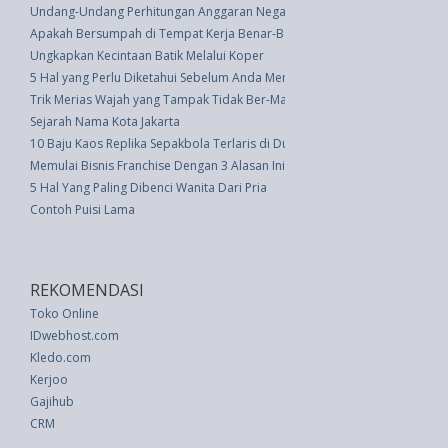
Undang-Undang Perhitungan Anggaran Negara Tahun 1975/1976 (UU 9 th
Apakah Bersumpah di Tempat Kerja Benar-Benar Oke?
Ungkapkan Kecintaan Batik Melalui Koper
5 Hal yang Perlu Diketahui Sebelum Anda Menyemprotkan Hama
Trik Merias Wajah yang Tampak Tidak Ber-Makeup
Sejarah Nama Kota Jakarta
10 Baju Kaos Replika Sepakbola Terlaris di Dunia
Memulai Bisnis Franchise Dengan 3 Alasan Ini
5 Hal Yang Paling Dibenci Wanita Dari Pria
Contoh Puisi Lama
REKOMENDASI
Toko Online
IDwebhost.com
Kledo.com
Kerjoo
Gajihub
CRM