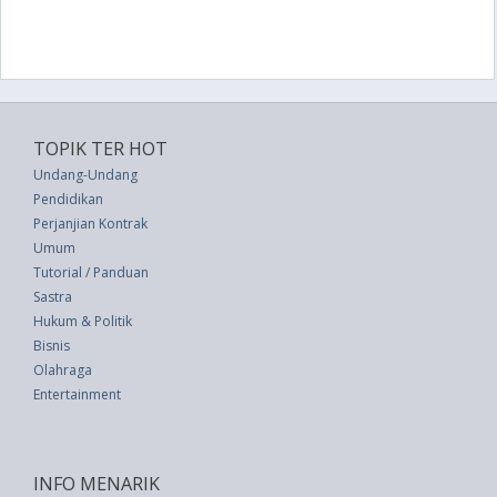
TOPIK TER HOT
Undang-Undang
Pendidikan
Perjanjian Kontrak
Umum
Tutorial / Panduan
Sastra
Hukum & Politik
Bisnis
Olahraga
Entertainment
INFO MENARIK