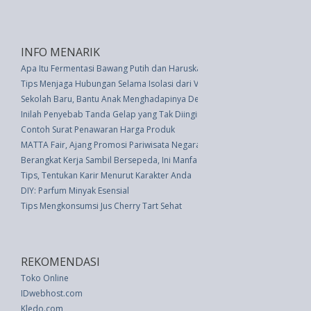
INFO MENARIK
Apa Itu Fermentasi Bawang Putih dan Haruskan Anda Mengonsumsinya?
Tips Menjaga Hubungan Selama Isolasi dari Virus Corona
Sekolah Baru, Bantu Anak Menghadapinya Dengan Tips Ini
Inilah Penyebab Tanda Gelap yang Tak Diinginkan pada Kulit
Contoh Surat Penawaran Harga Produk
MATTA Fair, Ajang Promosi Pariwisata Negara-Negara Asia Pasifik
Berangkat Kerja Sambil Bersepeda, Ini Manfaatnya
Tips, Tentukan Karir Menurut Karakter Anda
DIY: Parfum Minyak Esensial
Tips Mengkonsumsi Jus Cherry Tart Sehat
REKOMENDASI
Toko Online
IDwebhost.com
Kledo.com