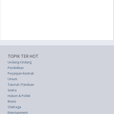
TOPIK TER HOT
Undang-Undang
Pendidikan
Perjanjian Kontrak
Umum
Tutorial / Panduan
Sastra
Hukum & Politik
Bisnis
Olahraga
Entertainment