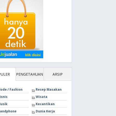
PULER
PENGETAHUAN
ARSIP
ode / Fashion
Resep Masakan
isnis
Wisata
usik
Kecantikan
andphone
Dunia Kerja