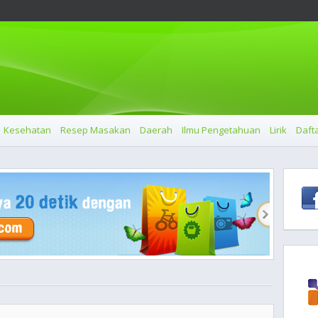
Kesehatan
Resep Masakan
Daerah
Ilmu Pengetahuan
Lirik
Dafta