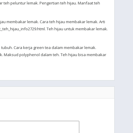
ar teh peluntur lemak. Pengertian teh hijau. Manfaat teh
hijau membakar lemak. Cara teh hijau membakar lemak. Arti
at_teh_hijau_info2729.html. Teh hijau untuk membakar lemak.
 tubuh. Cara kerja green tea dalam membakar lemak.
k. Maksud polyphenol dalam teh. Teh hijau bisa membakar