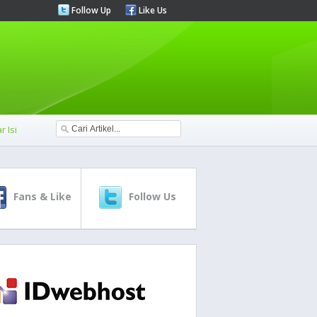
Follow Up
Like Us
r Isi
Fans & Like
Follow Us