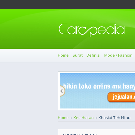
Home
Surat
Definisi
Mode / Fashion
Home
»
Kesehatan
» Khasiat Teh Hijau