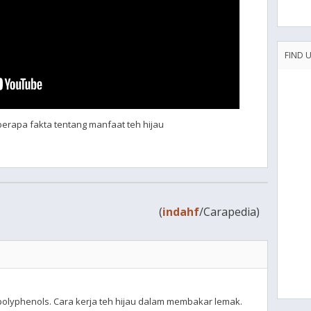
FIND 
berapa fakta tentang manfaat teh hijau
(
indahf
/Carapedia)
 polyphenols. Cara kerja teh hijau dalam membakar lemak.