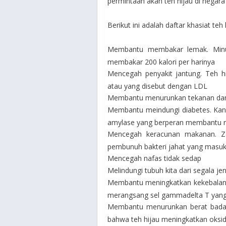
permintaan akan teh hijau di negar
Berikut ini adalah daftar khasiat teh 
Membantu membakar lemak. Minum
membakar 200 kalori per harinya
Mencegah penyakit jantung. Teh h
atau yang disebut dengan LDL
Membantu menurunkan tekanan da
Membantu meindungi diabetes. Kan
amylase yang berperan membantu m
Mencegah keracunan makanan. Za
pembunuh bakteri jahat yang masuk
Mencegah nafas tidak sedap
Melindungi tubuh kita dari segala jen
Membantu meningkatkan kekebalan t
merangsang sel gammadelta T yang 
Membantu menurunkan berat badan.
bahwa teh hijau meningkatkan oksi