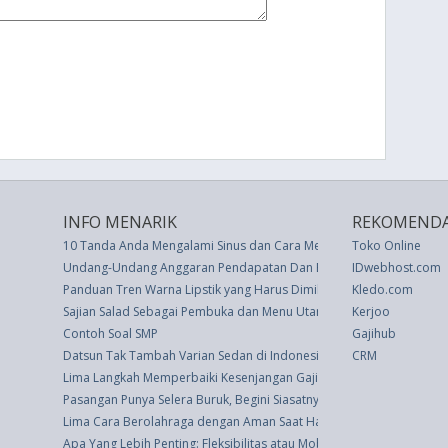
INFO MENARIK
REKOMENDA
10 Tanda Anda Mengalami Sinus dan Cara Mengobatinya
Toko Online
Undang-Undang Anggaran Pendapatan Dan Belanja Negara Tahun A
IDwebhost.com
Panduan Tren Warna Lipstik yang Harus Dimiliki di Meja Rias
Kledo.com
Sajian Salad Sebagai Pembuka dan Menu Utama
Kerjoo
Contoh Soal SMP
Gajihub
Datsun Tak Tambah Varian Sedan di Indonesia,Ini Alasannya
CRM
Lima Langkah Memperbaiki Kesenjangan Gaji dari Gender di Perus
Pasangan Punya Selera Buruk, Begini Siasatnya
Lima Cara Berolahraga dengan Aman Saat Hamil
Apa Yang Lebih Penting: Fleksibilitas atau Mobilitas?