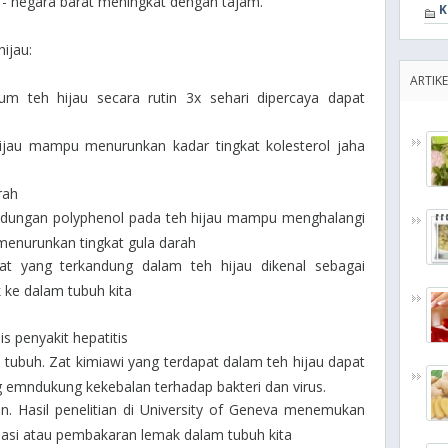
a - negara barat meningkat dengan tajam.
K
hijau:
ARTIKE
 teh hijau secara rutin 3x sehari dipercaya dapat
ijau mampu menurunkan kadar tingkat kolesterol jaha
rah
dungan polyphenol pada teh hijau mampu menghalangi
enurunkan tingkat gula darah
t yang terkandung dalam teh hijau dikenal sebagai
 ke dalam tubuh kita
is penyakit hepatitis
ubuh. Zat kimiawi yang terdapat dalam teh hijau dapat
emndukung kekebalan terhadap bakteri dan virus.
 Hasil penelitian di University of Geneva menemukan
dasi atau pembakaran lemak dalam tubuh kita