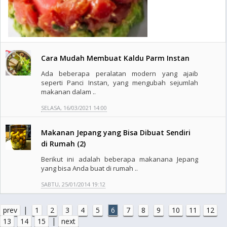
Cara Mudah Membuat Kaldu Parm Instan
Ada beberapa peralatan modern yang ajaib
seperti Panci Instan, yang mengubah sejumlah
makanan dalam ..
SELASA, 16/03/2021 14:00
Makanan Jepang yang Bisa Dibuat Sendiri
di Rumah (2)
Berikut ini adalah beberapa makanana Jepang
yang bisa Anda buat di rumah ..
SABTU, 25/01/2014 19:12
|
prev
1
2
3
4
5
6
7
8
9
10
11
12
|
13
14
15
next