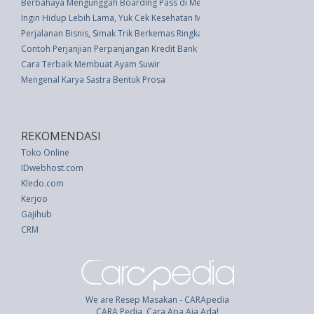
Berbahaya Mengunggah Boarding Pass di Media Sosial
Ingin Hidup Lebih Lama, Yuk Cek Kesehatan Mandiri Pakai 6 Trik Ini
Perjalanan Bisnis, Simak Trik Berkemas Ringkas
Contoh Perjanjian Perpanjangan Kredit Bank
Cara Terbaik Membuat Ayam Suwir
Mengenal Karya Sastra Bentuk Prosa
REKOMENDASI
Toko Online
IDwebhost.com
Kledo.com
Kerjoo
Gajihub
CRM
We are Resep Masakan - CARApedia
CARA Pedia, Cara Apa Aja Ada!