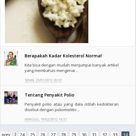
Berapakah Kadar Kolesterol Normal
Kita bisa dengan mudah menjumpai banyak artikel
yang membahas mengenai ..
SENIN, 23/01/2012 20:37
Tentang Penyakit Polio
Penyakit polio atau yang dala istilah kedokteran
disebut dengan poliomielitis ..
MINGGU, 19/02/2012 16:37
|
prev
24
25
26
27
28
29
30
31
32
33
34