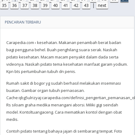
|
35
36
37
38
39
40
41
42
43
next
PENCARIAN TERBARU
Carapedia.com › kesehatan‎. Makanan penambah berat badan
bagi pengguna behel. Buah penghilang suara serak. Naskah
pidato kesehatan. Macam macam penyakit dalam dada serta
videonya. Naskah pidato tema kesehatan manfaat garam yodium.
Kpn bts pertumbuhan tubuh dn penis.
Rumah sakit di bogor yg sudah berhasil melakukan inseminasi
buatan. Gambar organ tubuh pernaoasan.
Cache:qbg5ulrizyaj:carapedia.com/definisi_pengertian_pemanasan_ol
Rs siloam graha medika menangani aborsi. Miliki gigi seindah
model. Kontoltuangaceng. Cara mematikan kontol dengan obat
medis.
Contoh pidato tentang bahaya jajan di sembarang tempat. Foto