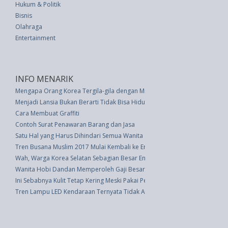
Hukum & Politik
Bisnis
Olahraga
Entertainment
INFO MENARIK
Mengapa Orang Korea Tergila-gila dengan Minuman Yakult
Menjadi Lansia Bukan Berarti Tidak Bisa Hidup Sehat
Cara Membuat Graffiti
Contoh Surat Penawaran Barang dan Jasa
Satu Hal yang Harus Dihindari Semua Wanita dengan Rambut Tipis
Tren Busana Muslim 2017 Mulai Kembali ke Era Bohemian
Wah, Warga Korea Selatan Sebagian Besar Enggan Menikah
Wanita Hobi Dandan Memperoleh Gaji Besar, Benarkah
Ini Sebabnya Kulit Tetap Kering Meski Pakai Pelembab
Tren Lampu LED Kendaraan Ternyata Tidak Aman