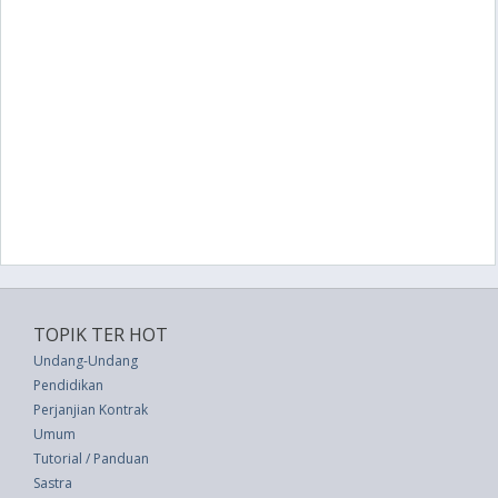
TOPIK TER HOT
Undang-Undang
Pendidikan
Perjanjian Kontrak
Umum
Tutorial / Panduan
Sastra