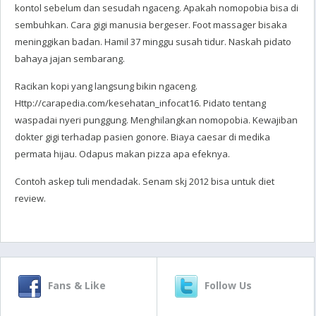
kontol sebelum dan sesudah ngaceng. Apakah nomopobia bisa di
sembuhkan. Cara gigi manusia bergeser. Foot massager bisaka
meninggikan badan. Hamil 37 minggu susah tidur. Naskah pidato
bahaya jajan sembarang.
Racikan kopi yang langsung bikin ngaceng.
Http://carapedia.com/kesehatan_infocat16. Pidato tentang
waspadai nyeri punggung. Menghilangkan nomopobia. Kewajiban
dokter gigi terhadap pasien gonore. Biaya caesar di medika
permata hijau. Odapus makan pizza apa efeknya.
Contoh askep tuli mendadak. Senam skj 2012 bisa untuk diet
review.
Fans & Like
Follow Us