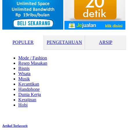
POPULER
PENGETAHUAN
ARSIP
Mode / Fashion
Resep Masakan
Bisnis
Wisata
Musik
Kecantikan
Handphone
Dunia Kerja
Kerajinan
Hobi
Artikel Terfavorit