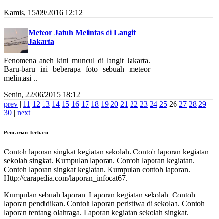
Kamis, 15/09/2016 12:12
Meteor Jatuh Melintas di Langit
Jakarta
Fenomena aneh kini muncul di langit Jakarta.
Baru-baru ini beberapa foto sebuah meteor
melintasi ..
Senin, 22/06/2015 18:12
prev
|
11
12
13
14
15
16
17
18
19
20
21
22
23
24
25
26
27
28
29
30
|
next
Pencarian Terbaru
Contoh laporan singkat kegiatan sekolah. Contoh laporan kegiatan
sekolah singkat. Kumpulan laporan. Contoh laporan kegiatan.
Contoh laporan singkat kegiatan. Kumpulan contoh laporan.
Http://carapedia.com/laporan_infocat67.
Kumpulan sebuah laporan. Laporan kegiatan sekolah. Contoh
laporan pendidikan. Contoh laporan peristiwa di sekolah. Contoh
laporan tentang olahraga. Laporan kegiatan sekolah singkat.