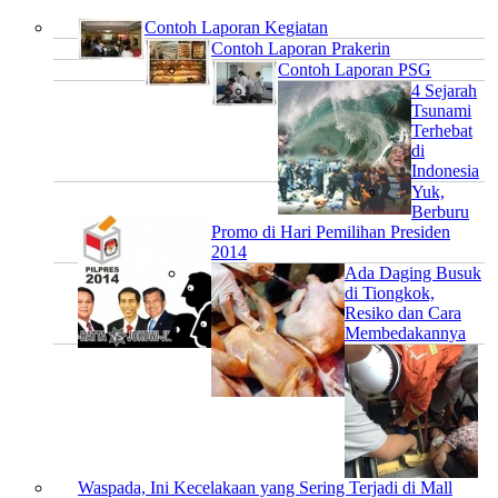
Contoh Laporan Kegiatan
Contoh Laporan Prakerin
Contoh Laporan PSG
4 Sejarah
Tsunami
Terhebat
di
Indonesia
Yuk,
Berburu
Promo di Hari Pemilihan Presiden
2014
Ada Daging Busuk
di Tiongkok,
Resiko dan Cara
Membedakannya
Waspada, Ini Kecelakaan yang Sering Terjadi di Mall