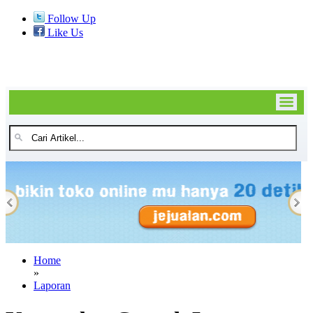
Follow Up
Like Us
Home
»
Laporan