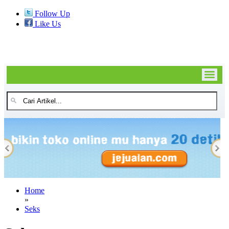
Follow Up
Like Us
Home
»
Seks