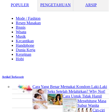
POPULER
PENGETAHUAN
ARSIP
Mode / Fashion
Resep Masakan
Bisnis
Wisata
Musik
Kecantikan
Handphone
Dunia Kerja
Kerajinan
Hobi
Artikel Terfavorit
Cara Yang Benar Memakai Kondom Laki-Laki
Seks Setelah Melahirkan? Why Not!
Cara Untuk Tidak Hamil
Menghitung Masa
Subur Wanita
Ciri-ciri