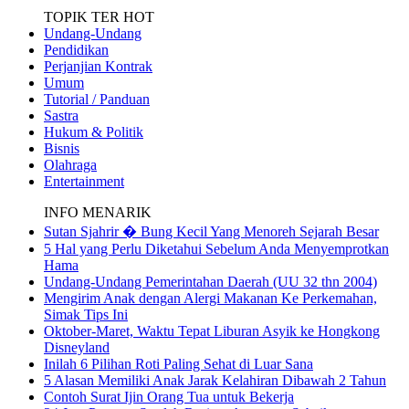
TOPIK TER HOT
Undang-Undang
Pendidikan
Perjanjian Kontrak
Umum
Tutorial / Panduan
Sastra
Hukum & Politik
Bisnis
Olahraga
Entertainment
INFO MENARIK
Sutan Sjahrir � Bung Kecil Yang Menoreh Sejarah Besar
5 Hal yang Perlu Diketahui Sebelum Anda Menyemprotkan
Hama
Undang-Undang Pemerintahan Daerah (UU 32 thn 2004)
Mengirim Anak dengan Alergi Makanan Ke Perkemahan,
Simak Tips Ini
Oktober-Maret, Waktu Tepat Liburan Asyik ke Hongkong
Disneyland
Inilah 6 Pilihan Roti Paling Sehat di Luar Sana
5 Alasan Memiliki Anak Jarak Kelahiran Dibawah 2 Tahun
Contoh Surat Ijin Orang Tua untuk Bekerja