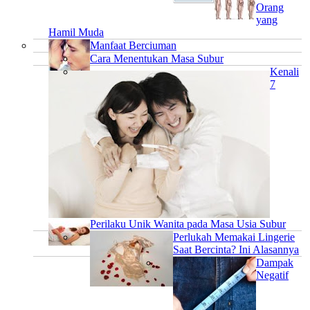
Orang
yang
Hamil Muda
Manfaat Berciuman
Cara Menentukan Masa Subur
Kenali
7
Perilaku Unik Wanita pada Masa Usia Subur
Perlukah Memakai Lingerie
Saat Bercinta? Ini Alasannya
Dampak
Negatif