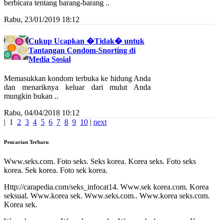
berbicara tentang barang-barang ..
Rabu, 23/01/2019 18:12
Cukup Ucapkan �Tidak� untuk
Tantangan Condom-Snorting di
Media Sosial
Memasukkan kondom terbuka ke hidung Anda
dan menariknya keluar dari mulut Anda
mungkin bukan ..
Rabu, 04/04/2018 10:12
|
1
2
3
4
5
6
7
8
9
10
|
next
Pencarian Terbaru
Www.seks.com. Foto seks. Seks korea. Korea seks. Foto seks
korea. Sek korea. Foto sek korea.
Http://carapedia.com/seks_infocat14. Www.sek korea.com. Korea
seksual. Www.korea sek. Www.seks.com.. Www.korea seks.com.
Korea sek.