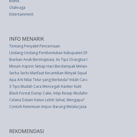
Bisnis
Olahraga
Entertainment
INFO MENARIK
Tentang Penyakit Pencernaan
Undang-Undang Pembentukan Kabupaten Dharmasraya, Kabupaten Solok Se
Biarkan Anak Berimajinasi, Ini Tips Orangtua Merawatnya
Minum Aspirin Setiap Hari Berdampak Melanoma pada Pria
Serba Serbi Manfaat Kecantikan Minyak Squalane
Apa Arti Nilai Telur yang Berbeda? Inilah Cara Mendekode Telur Anda
3 Tips Mudah Cara Mencegah Kanker Kulit
Black Forest Dump Cake, Intip Resep Mudahnya Di sini!
Celana Dalam Katun Lebih Sehat, Mengapa?
Contoh Ketentuan Impor Barang Melalui Jasa Forwarder
REKOMENDASI