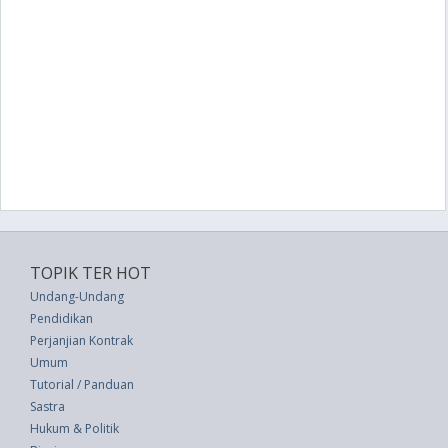
TOPIK TER HOT
Undang-Undang
Pendidikan
Perjanjian Kontrak
Umum
Tutorial / Panduan
Sastra
Hukum & Politik