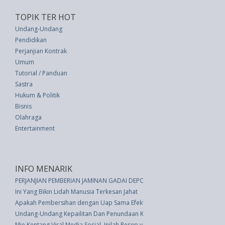
TOPIK TER HOT
Undang-Undang
Pendidikan
Perjanjian Kontrak
Umum
Tutorial / Panduan
Sastra
Hukum & Politik
Bisnis
Olahraga
Entertainment
INFO MENARIK
PERJANJIAN PEMBERIAN JAMINAN GADAI DEPOSITO
Ini Yang Bikin Lidah Manusia Terkesan Jahat
Apakah Pembersihan dengan Uap Sama Efektifnya dengan Menggosok?
Undang-Undang Kepailitan Dan Penundaan Kewajiban Pembayaran Utang 
Mie Kentang Viral Media Sosial, Inilah Resep yang Bisa Anda Coba