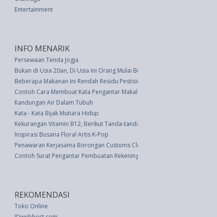
Entertainment
INFO MENARIK
Persewaan Tenda Jogja
Bukan di Usia 20an, Di Usia Ini Orang Mulai Boros Pengeluaran
Beberapa Makanan Ini Rendah Residu Pestisida
Contoh Cara Membuat Kata Pengantar Makalah Yang Baik
Kandungan Air Dalam Tubuh
Kata - Kata Bijak Mutiara Hidup
Kekurangan Vitamin B12, Berikut Tanda-tanda Tersembunyi yang Terungk
Inspirasi Busana Floral Artis K-Pop
Penawaran Kerjasama Borongan Customs Clearance Import
Contoh Surat Pengantar Pembuatan Rekening Bank
REKOMENDASI
Toko Online
IDwebhost.com