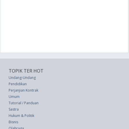
TOPIK TER HOT
Undang-Undang
Pendidikan
Perjanjian Kontrak
Umum
Tutorial / Panduan
Sastra
Hukum & Politik
Bisnis
Olahraga