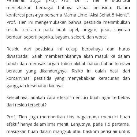
Pertanian Bogor (IPB), Prof. Dr. Ir. Tien R Muchtadi
menjelaskan berbagai bahaya akibat pestisida. Dalam
konferesi pers-nya bersama Mama Lime “Aksi Sehat 5 Menit”,
Prof. Tien ini mengemukakan bahwa pestisida menimbulkan
residu terutama pada buah apel, anggur, pear, sayuran
berdaun seperti paprika, bayam, seledri, dan wortel.
Residu dari pestisida ini cukup berbahaya dan harus
diwaspadai. Salah membersihkannya akan masuk ke dalam
tubuh dan merusak organ tubuh akibat bahan-bahan kimiawi
beracun yang dikandungnya. Risiko ini dalah hasil dari
kontaminasi pestisida yang menyebabkan keracunan dan
gangguan kesehatan lainnya.
Selebihnya, adakah cara efektif mencuci buah agar terbebas
dari residu tersebut?
Prof. Tien juga memberikan tips bagaimana mencuci buah
efektif hanya dalam lima menit. Lanjutnya, pada 1,5 pertama,
masukkan buah dalam mangkuk atau baskom berisi air untuk