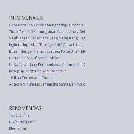
INFO MENARIK
Cara Bersikap Cerdas Menghadapi Godaan Banyak Uang
Tidak Tidur? 6 Kemungkinan Alasan Anda Gelisah
5 Kebiasaan Sederhana yang Mengurangi Resiko Kanker Payudara
Ingin Hidup Lebih Terorganisir? Coba Lakukan 5 Hal Ini Setiap Hari
Bosan dengan Rambut Lepek? Pakai 3 Trik Mengeriting tanpa Alat Pemanas
Contoh Paragraf Sebab Akibat
Undang-Undang Pembentukan Kotamadya Daerah Tingkat Ii Palu (UU 4 th
Resep � Burger Kalkun Barbeque
10 Ikan Terbesar di Dunia
Apakah Minum Jus Semangka Sama Baiknya dengan Makan Buahnya Sendir
REKOMENDASI
Toko Online
IDwebhost.com
Kledo.com