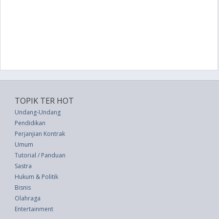
TOPIK TER HOT
Undang-Undang
Pendidikan
Perjanjian Kontrak
Umum
Tutorial / Panduan
Sastra
Hukum & Politik
Bisnis
Olahraga
Entertainment