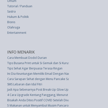
Umum
Tutorial / Panduan
Sastra
Hukum & Politik
Bisnis
Olahraga
Entertainment
INFO MENARIK
Cara Membuat Dodol Durian
Tips Busana Print untuk Si Gemuk dan Si Kurus
Tips Sehat Agar Berpuasa Terasa Ringan
Ini Dia Keuntungan Memiliki Email Dengan Nama Domain Sendiri
Cara Sarapan Sehat dengan Menu Pancake Saus Cokelat
SMS Lebaran dan Idul Fitri
Jadi Apa Sebenarnya Post Break-Up Glow Up?
4 Cara Upgrade Kentang Panggang, Menurut Koki Profesional
Bisakah Anda Dites Positif COVID Setelah Divaksinasi?
5 Makanan untuk Menyambut Musim Pancaroba dan Mencegah Sakit