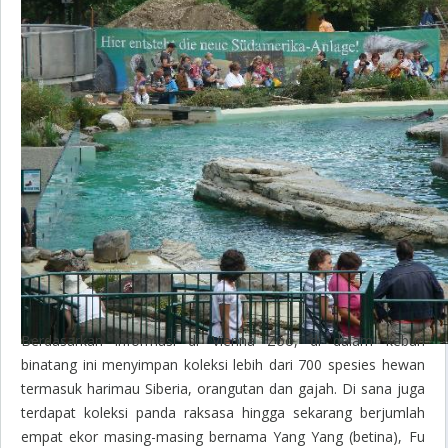
Berdasarkan informasi di Vienna Zoo, di dalam kebun
binatang ini menyimpan koleksi lebih dari 700 spesies hewan
termasuk harimau Siberia, orangutan dan gajah. Di sana juga
terdapat koleksi panda raksasa hingga sekarang berjumlah
empat ekor masing-masing bernama Yang Yang (betina), Fu