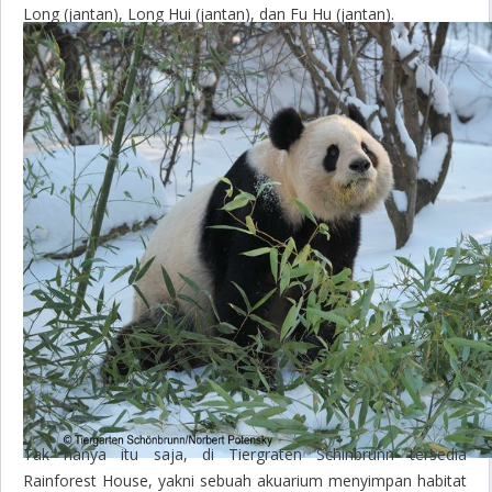
Long (jantan), Long Hui (jantan), dan Fu Hu (jantan).
Tak hanya itu saja, di Tiergraten Schinbrunn tersedia
Rainforest House, yakni sebuah akuarium menyimpan habitat