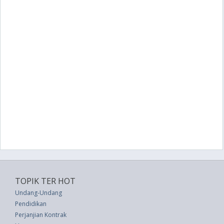
TOPIK TER HOT
Undang-Undang
Pendidikan
Perjanjian Kontrak