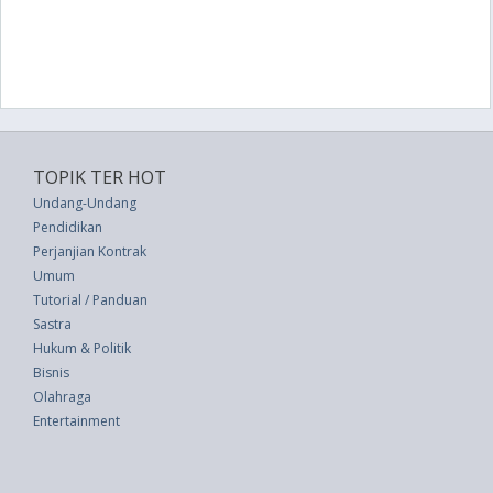
TOPIK TER HOT
Undang-Undang
Pendidikan
Perjanjian Kontrak
Umum
Tutorial / Panduan
Sastra
Hukum & Politik
Bisnis
Olahraga
Entertainment