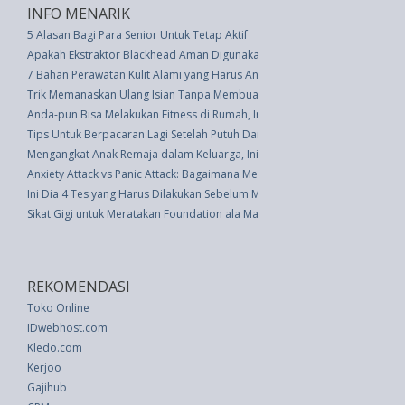
INFO MENARIK
5 Alasan Bagi Para Senior Untuk Tetap Aktif
Apakah Ekstraktor Blackhead Aman Digunakan? Kami Meminta Pakar
7 Bahan Perawatan Kulit Alami yang Harus Anda Ketahui
Trik Memanaskan Ulang Isian Tanpa Membuatnya Kering
Anda-pun Bisa Melakukan Fitness di Rumah, Ini Tipsnya!
Tips Untuk Berpacaran Lagi Setelah Putuh Dari Hubungan yang Sudah Ber
Mengangkat Anak Remaja dalam Keluarga, Ini Aturannya
Anxiety Attack vs Panic Attack: Bagaimana Mengenalinya
Ini Dia 4 Tes yang Harus Dilakukan Sebelum Membuka Toko Online
Sikat Gigi untuk Meratakan Foundation ala Margot Robbie
REKOMENDASI
Toko Online
IDwebhost.com
Kledo.com
Kerjoo
Gajihub