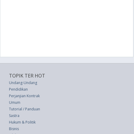
TOPIK TER HOT
Undang-Undang
Pendidikan
Perjanjian Kontrak
Umum
Tutorial / Panduan
Sastra
Hukum & Politik
Bisnis