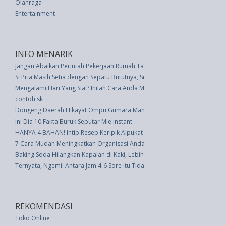
Olahraga
Entertainment
INFO MENARIK
Jangan Abaikan Perintah Pekerjaan Rumah Tangga, Ini Manfaatnya
Si Pria Masih Setia dengan Sepatu Bututnya, Simak Ulasannya
Mengalami Hari Yang Sial? Inilah Cara Anda Membalikkan Keadaan
contoh sk
Dongeng Daerah Hikayat Ompu Gumara Manurung
Ini Dia 10 Fakta Buruk Seputar Mie Instant
HANYA 4 BAHAN! Intip Resep Keripik Alpukat Ini, Camilan Keto Renyah Ter
7 Cara Mudah Meningkatkan Organisasi Anda
Baking Soda Hilangkan Kapalan di Kaki, Lebih Manjur dari Perawatan Salo
Ternyata, Ngemil Antara Jam 4-6 Sore Itu Tidak Bagus; Yuk Simak Alasanny
REKOMENDASI
Toko Online