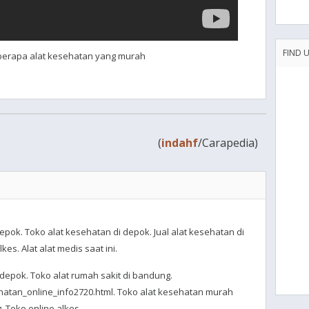
FIND 
eberapa alat kesehatan yang murah
(
indahf
/Carapedia)
epok. Toko alat kesehatan di depok. Jual alat kesehatan di
es. Alat alat medis saat ini.
 depok. Toko alat rumah sakit di bandung.
hatan_online_info2720.html. Toko alat kesehatan murah
 Toko online alkes.