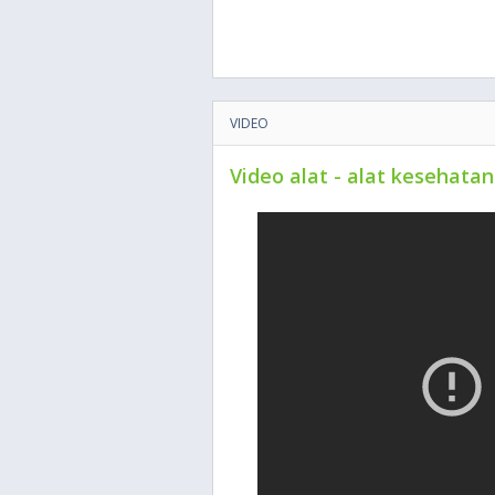
VIDEO
Video alat - alat kesehata