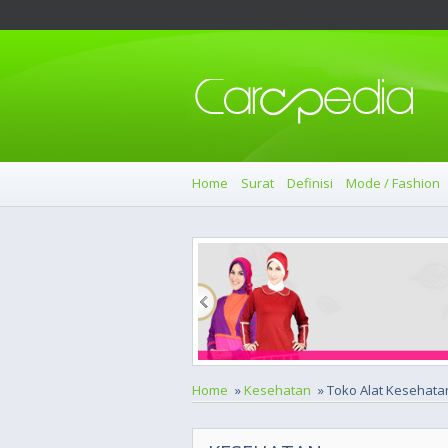
Home
Surat
Definisi
Mode / Fashion
Home
»
Kesehatan
» Toko Alat Kesehata