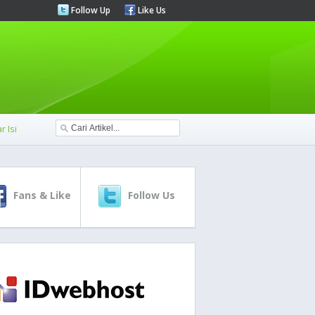
Follow Up
Like Us
r Isi
Fans & Like
Follow Us