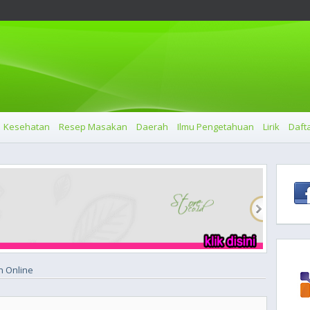
Kesehatan
Resep Masakan
Daerah
Ilmu Pengetahuan
Lirik
Dafta
n Online