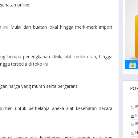
esehatan online:
o ini. Mulai dari buatan lokal hingga merk-merk import
ng berupa perlengkapan klinik, alat kedokteran, hingga
gga tersedia di toko ini
ngan harga yang murah serta bergaransi
PO
M
umen untuk berbelanja aneka alat kesehatan secara
B
M
H
menjual aneka alat kesehatan untuk rumah sakit dan