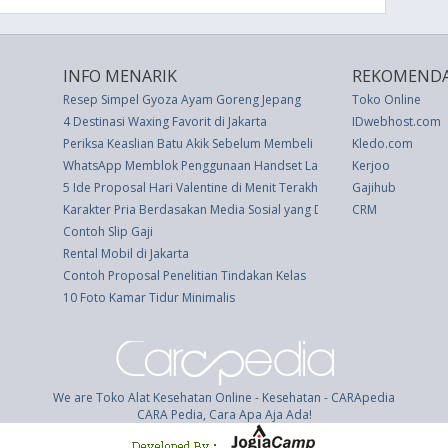
INFO MENARIK
REKOMENDA
Resep Simpel Gyoza Ayam Goreng Jepang
Toko Online
4 Destinasi Waxing Favorit di Jakarta
IDwebhost.com
Periksa Keaslian Batu Akik Sebelum Membeli
Kledo.com
WhatsApp Memblok Penggunaan Handset Lama iPhone dan Androi
Kerjoo
5 Ide Proposal Hari Valentine di Menit Terakhir untuk Memukau Bel
Gajihub
Karakter Pria Berdasakan Media Sosial yang Dipakai
CRM
Contoh Slip Gaji
Rental Mobil di Jakarta
Contoh Proposal Penelitian Tindakan Kelas
10 Foto Kamar Tidur Minimalis
We are Toko Alat Kesehatan Online - Kesehatan - CARApedia
CARA Pedia, Cara Apa Aja Ada!