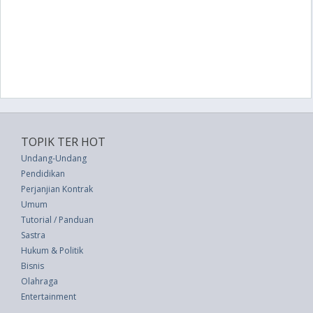
TOPIK TER HOT
Undang-Undang
Pendidikan
Perjanjian Kontrak
Umum
Tutorial / Panduan
Sastra
Hukum & Politik
Bisnis
Olahraga
Entertainment