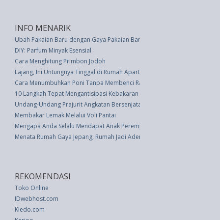
INFO MENARIK
Ubah Pakaian Baru dengan Gaya Pakaian Baru
DIY: Parfum Minyak Esensial
Cara Menghitung Primbon Jodoh
Lajang, Ini Untungnya Tinggal di Rumah Apartemen
Cara Menumbuhkan Poni Tanpa Membenci Rambut Seluruhnya
10 Langkah Tepat Mengantisipasi Kebakaran di Rumah
Undang-Undang Prajurit Angkatan Bersenjata Republik Indonesia (UU 2 th
Membakar Lemak Melalui Voli Pantai
Mengapa Anda Selalu Mendapat Anak Perempuan? Ini Alasannya
Menata Rumah Gaya Jepang, Rumah Jadi Adem
REKOMENDASI
Toko Online
IDwebhost.com
Kledo.com