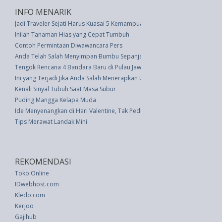
INFO MENARIK
Jadi Traveler Sejati Harus Kuasai 5 Kemampuan Ini
Inilah Tanaman Hias yang Cepat Tumbuh
Contoh Permintaan Diwawancara Pers
Anda Telah Salah Menyimpan Bumbu Sepanjang Hidup Anda
Tengok Rencana 4 Bandara Baru di Pulau Jawa
Ini yang Terjadi Jika Anda Salah Menerapkan Urutan Skincare
Kenali Sinyal Tubuh Saat Masa Subur
Puding Mangga Kelapa Muda
Ide Menyenangkan di Hari Valentine, Tak Peduli Anda Merayakan atau Tid
Tips Merawat Landak Mini
REKOMENDASI
Toko Online
IDwebhost.com
Kledo.com
Kerjoo
Gajihub