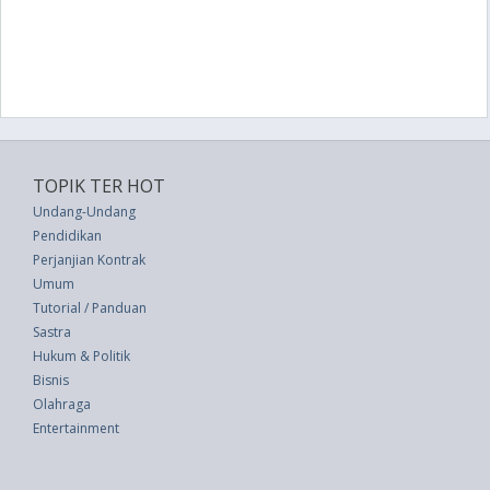
TOPIK TER HOT
Undang-Undang
Pendidikan
Perjanjian Kontrak
Umum
Tutorial / Panduan
Sastra
Hukum & Politik
Bisnis
Olahraga
Entertainment