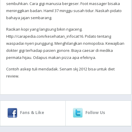
sembuhkan. Cara gigi manusia bergeser. Foot massager bisaka
meninggikan badan. Hamil 37 minggu susah tidur. Naskah pidato
bahaya jajan sembarang.
Racikan kopi yang langsung bikin ngaceng.
Http://carapedia.com/kesehatan_infocat16. Pidato tentang
waspadai nyeri punggung. Menghilangkan nomopobia. Kewajiban
dokter gigi terhadap pasien gonore. Biaya caesar di medika
permata hijau. Odapus makan pizza apa efeknya.
Contoh askep tuli mendadak. Senam skj 2012 bisa untuk diet
review.
Fans & Like
Follow Us