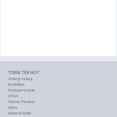
TOPIK TER HOT
Undang-Undang
Pendidikan
Perjanjian Kontrak
Umum
Tutorial / Panduan
Sastra
Hukum & Politik