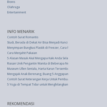
Bisnis
Olahraga
Entertainment
INFO MENARIK
Contoh Surat Romantis
Studi, Berada di Dekat Air Bisa Menjadi Kunci untuk Meningkatkan Kebaha
Menyimpan Bungkus Plastik di Freezer, Cara Mudah Mengatasi Lapisanny
Cara Menjahit Pakaian
5 Alasan Masuk Akal Mengapa Kaki Anda Selalu Dingin
Riasan Unik Pengantin Wanita di Beberapa Negara
Museum Ullen Sentalu, Harta Karun Tersembunyi Kaliurang
Mengajak Anak Berenang, Buang 5 Anggapan Salah Ini
Contoh Surat Keterangan Kerja Untuk Pembuatan Rekening Bank
5 Yoga di Tempat Tidur untuk Menghilangkan Sakit Leher dan Bahu
REKOMENDASI