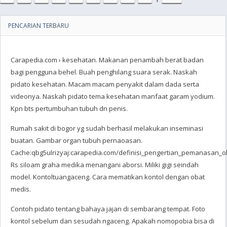
PENCARIAN TERBARU
Carapedia.com › kesehatan‎. Makanan penambah berat badan
bagi pengguna behel. Buah penghilang suara serak. Naskah
pidato kesehatan. Macam macam penyakit dalam dada serta
videonya. Naskah pidato tema kesehatan manfaat garam yodium.
Kpn bts pertumbuhan tubuh dn penis.
Rumah sakit di bogor yg sudah berhasil melakukan inseminasi
buatan. Gambar organ tubuh pernaoasan.
Cache:qbg5ulrizyaj:carapedia.com/definisi_pengertian_pemanasan_ol
Rs siloam graha medika menangani aborsi. Miliki gigi seindah
model. Kontoltuangaceng. Cara mematikan kontol dengan obat
medis.
Contoh pidato tentang bahaya jajan di sembarang tempat. Foto
kontol sebelum dan sesudah ngaceng. Apakah nomopobia bisa di