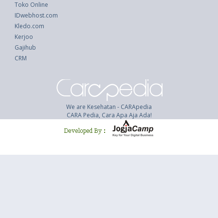
Toko Online
IDwebhost.com
Kledo.com
Kerjoo
Gajihub
CRM
We are Kesehatan - CARApedia
CARA Pedia, Cara Apa Aja Ada!