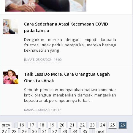
Cara Sederhana Atasi Kecemasan COVID
pada Lansia
Dengarkan mereka dengan empati daripada
frustrasi, tidak peduli berapa kali mereka berbagi
kekhawatiran yang ..
JUMAT, 28/05/2021 15:00
Talk Less Do More, Cara Orangtua Cegah
Obesitas Anak
Sebuah penelitian menyatakan bahwa komentar
kritik orangtua memberikan dampak mengerikan
kepada anak perempuannya terkait ..
KAMIS, 23/06/2016 03:12
|
prev
16
17
18
19
20
21
22
23
24
25
26
|
27
28
29
30
31
32
33
34
35
next