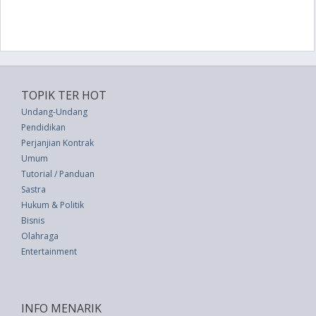
TOPIK TER HOT
Undang-Undang
Pendidikan
Perjanjian Kontrak
Umum
Tutorial / Panduan
Sastra
Hukum & Politik
Bisnis
Olahraga
Entertainment
INFO MENARIK