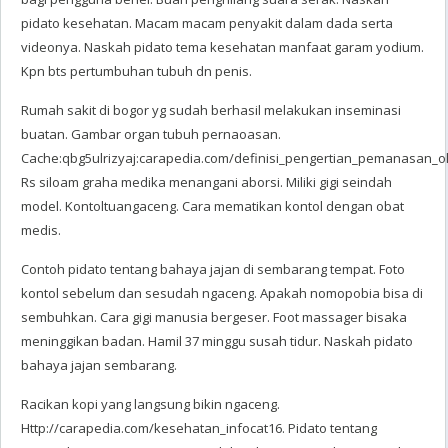
pidato kesehatan. Macam macam penyakit dalam dada serta
videonya. Naskah pidato tema kesehatan manfaat garam yodium.
Kpn bts pertumbuhan tubuh dn penis.
Rumah sakit di bogor yg sudah berhasil melakukan inseminasi
buatan. Gambar organ tubuh pernaoasan.
Cache:qbg5ulrizyaj:carapedia.com/definisi_pengertian_pemanasan_ol
Rs siloam graha medika menangani aborsi. Miliki gigi seindah
model. Kontoltuangaceng. Cara mematikan kontol dengan obat
medis.
Contoh pidato tentang bahaya jajan di sembarang tempat. Foto
kontol sebelum dan sesudah ngaceng. Apakah nomopobia bisa di
sembuhkan. Cara gigi manusia bergeser. Foot massager bisaka
meninggikan badan. Hamil 37 minggu susah tidur. Naskah pidato
bahaya jajan sembarang.
Racikan kopi yang langsung bikin ngaceng.
Http://carapedia.com/kesehatan_infocat16. Pidato tentang