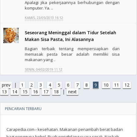
Apalagi jika pekerjaannya berhubungan dengan
komputer. Ya. ..
KAMIS, 23/05/2013 16:12
Seseorang Meninggal dalam Tidur Setelah
Makan Sisa Pasta, Ini Alasannya
Bagian terbaik tentang mempersiapkan dan
memasak pesta besar adalah memiliki sisa
makanan yang ..
SENIN, 04/02/2019 11:12
|
prev
1
2
3
4
5
6
7
8
9
10
11
12
|
13
14
15
16
17
18
next
PENCARIAN TERBARU
Carapedia.com › kesehatan‎. Makanan penambah berat badan
bagi pengguna behel. Buah penghilang suara serak. Naskah