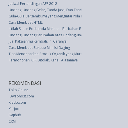
Jadwal Pertandingan AFF 2012
Undang-Undang Gelar, Tanda Jasa, Dan Tanda Kehormatan (UU 20 thn 20
Gula-Gula Bersembunyi yang Mengintai Pola Makan Anak Anda
Cara Membuat HTML
Istilah Selain Pork pada Makanan Berbahan Babi
Undang-Undang Perubahan Atas Undang-undang Nomor 49 Tahun 1999 T
Jual Pakaianmu Kembali, Ini Caranya
Cara Membuat Bakpao Mini Isi Daging
Tips Mendapatkan Produk Organik yang Murah
Permohonan KPR Ditolak, Kenali Alasannya
REKOMENDASI
Toko Online
IDwebhost.com
Kledo.com
Kerjoo
Gajihub
CRM