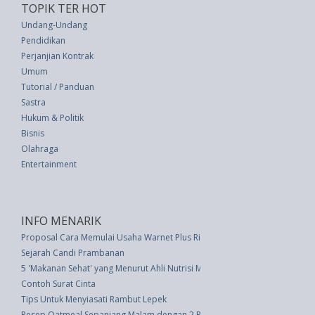
TOPIK TER HOT
Undang-Undang
Pendidikan
Perjanjian Kontrak
Umum
Tutorial / Panduan
Sastra
Hukum & Politik
Bisnis
Olahraga
Entertainment
INFO MENARIK
Proposal Cara Memulai Usaha Warnet Plus Rincian Modal
Sejarah Candi Prambanan
5 'Makanan Sehat' yang Menurut Ahli Nutrisi Membuang Uang
Contoh Surat Cinta
Tips Untuk Menyiasati Rambut Lepek
Resep Oatmeal Sepanjang Malam dengan 2 Resep ala Chef