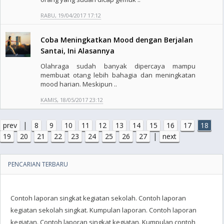
RABU, 19/04/2017 17:12
Coba Meningkatkan Mood dengan Berjalan
Santai, Ini Alasannya
Olahraga sudah banyak dipercaya mampu
membuat otang lebih bahagia dan meningkatan
mood harian. Meskipun ..
KAMIS, 18/05/2017 23:12
|
prev
8
9
10
11
12
13
14
15
16
17
18
|
19
20
21
22
23
24
25
26
27
next
PENCARIAN TERBARU
Contoh laporan singkat kegiatan sekolah. Contoh laporan
kegiatan sekolah singkat. Kumpulan laporan. Contoh laporan
kegiatan. Contoh laporan singkat kegiatan. Kumpulan contoh