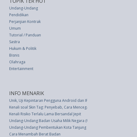
TOPIK TER HOT
Undang-Undang
Pendidikan
Perjanjian Kontrak
Umum
Tutorial / Panduan
Sastra
Hukum & Politik
Bisnis
Olahraga
Entertainment
INFO MENARIK
Unik, Uji Kepintaran Pengguna Android dan IPhone
Kenali soal Skin Tag: Penyebab, Cara Mencegah dan Mengobati
Kenali Risiko Terlalu Lama Bersandal Jepit
Undang-Undang Badan Usaha Milik Negara (UU 19 thn 2003)
Undang-Undang Pembentukan Kota Tanjung Pinang (UU 5 thn 2001)
Cara Menambah Berat Badan