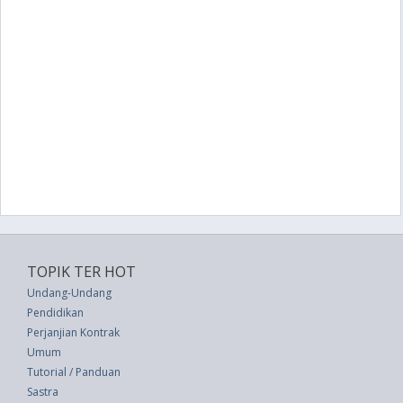
TOPIK TER HOT
Undang-Undang
Pendidikan
Perjanjian Kontrak
Umum
Tutorial / Panduan
Sastra