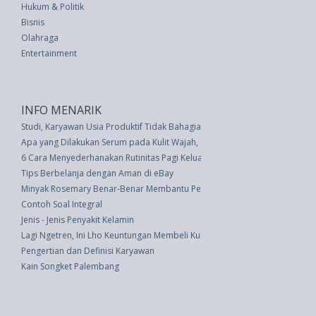
Hukum & Politik
Bisnis
Olahraga
Entertainment
INFO MENARIK
Studi, Karyawan Usia Produktif Tidak Bahagia Ketika Harus Lembur
Apa yang Dilakukan Serum pada Kulit Wajah, Sebenarnya?
6 Cara Menyederhanakan Rutinitas Pagi Keluarga Anda
Tips Berbelanja dengan Aman di eBay
Minyak Rosemary Benar-Benar Membantu Pertumbuhan Rambut? Ini Jaw
Contoh Soal Integral
Jenis - Jenis Penyakit Kelamin
Lagi Ngetren, Ini Lho Keuntungan Membeli Kulkas dengan Teknologi Invert
Pengertian dan Definisi Karyawan
Kain Songket Palembang