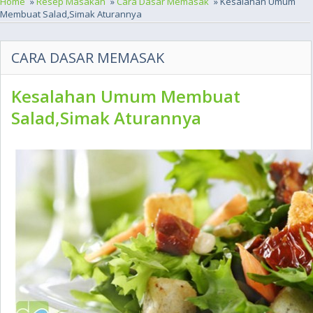
Home
»
Resep Masakan
»
Cara Dasar Memasak
» Kesalahan Umum
Membuat Salad,Simak Aturannya
CARA DASAR MEMASAK
Kesalahan Umum Membuat
Salad,Simak Aturannya