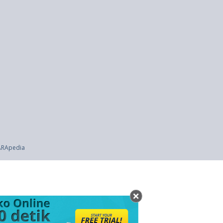
ok Selatan, Dan Kabupaten Pasaman Barat Di Provinsi Sumatera Barat (UU 3
da
CARApedia