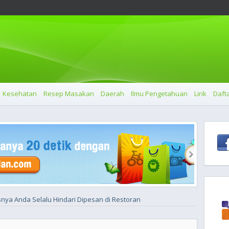
Kesehatan
Resep Masakan
Daerah
Ilmu Pengetahuan
Lirik
Dafta
nya Anda Selalu Hindari Dipesan di Restoran