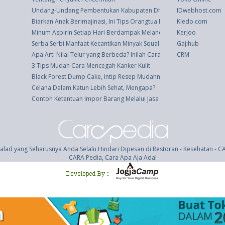
Undang-Undang Pembentukan Kabupaten Dharmasraya, Kabupaten Sol
IDwebhost.com
Biarkan Anak Berimajinasi, Ini Tips Orangtua Merawatnya
Kledo.com
Minum Aspirin Setiap Hari Berdampak Melanoma pada Pria
Kerjoo
Serba Serbi Manfaat Kecantikan Minyak Squalane
Gajihub
Apa Arti Nilai Telur yang Berbeda? Inilah Cara Mendekode Telur An
CRM
3 Tips Mudah Cara Mencegah Kanker Kulit
Black Forest Dump Cake, Intip Resep Mudahnya Di sini!
Celana Dalam Katun Lebih Sehat, Mengapa?
Contoh Ketentuan Impor Barang Melalui Jasa Forwarder
alad yang Seharusnya Anda Selalu Hindari Dipesan di Restoran - Kesehatan - 
CARA Pedia, Cara Apa Aja Ada!