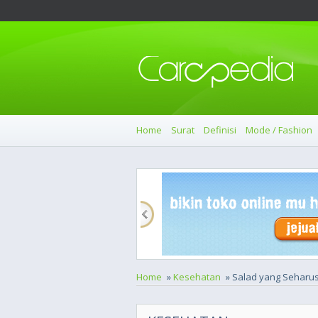
Home
Surat
Definisi
Mode / Fashion
Home
»
Kesehatan
» Salad yang Seharus