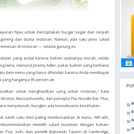
ayuran hijau untuk menciptakan burger segar dan renyah
goreng dari dunia restoran. Namun, ada satu jenis salad
i memesan di restoran — selada gunung es.
ndalan yang andal karena bahan utamanya murah, selalu
ng lama, menurut Jeremy Adler, pakar kuliner yang berbasis
h satu item menu yang harus dihindari karena Anda membayar
a yang harganya 95 persen air.
PO
sudkan untuk menghasilkan uang untuk restoran," kata
 Boston, Massachusetts, dan pencipta The Noodle Bar. Plus,
M
ecara menyeluruh, mungkin ada konsekuensi kesehatan.
B
k salah satu item paling membosankan di menu. Alih-alih,
M
rekomendasikan memilih salad musiman dengan bahan-
H
an Poe, koki, dan pemilik Bukowski Tavern di Cambridge,