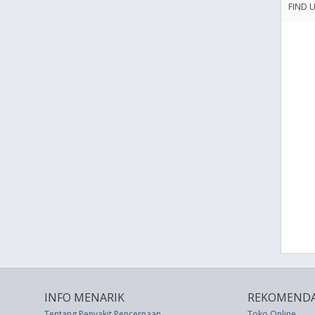
FIND 
INFO MENARIK
REKOMENDA
Tentang Penyakit Pencernaan
Toko Online