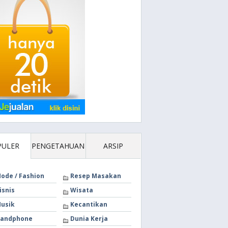
PULER
PENGETAHUAN
ARSIP
ode / Fashion
Resep Masakan
isnis
Wisata
usik
Kecantikan
andphone
Dunia Kerja