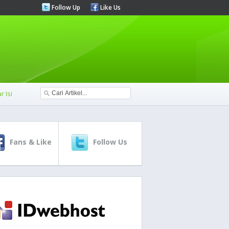
Follow Up
Like Us
r Isi
Fans & Like
Follow Us