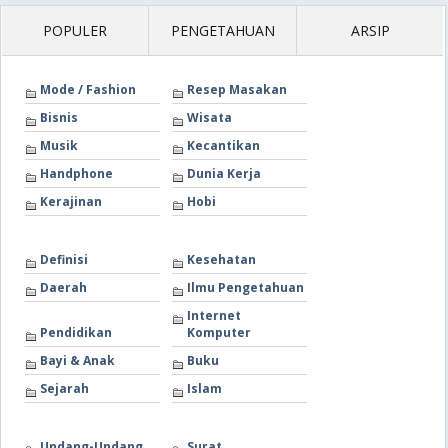
POPULER
PENGETAHUAN
ARSIP
Mode / Fashion
Resep Masakan
Bisnis
Wisata
Musik
Kecantikan
Handphone
Dunia Kerja
Kerajinan
Hobi
Definisi
Kesehatan
Daerah
Ilmu Pengetahuan
Internet
Pendidikan
Komputer
Bayi & Anak
Buku
Sejarah
Islam
Undang-Undang
Surat