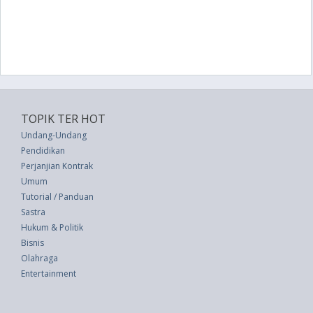
TOPIK TER HOT
Undang-Undang
Pendidikan
Perjanjian Kontrak
Umum
Tutorial / Panduan
Sastra
Hukum & Politik
Bisnis
Olahraga
Entertainment