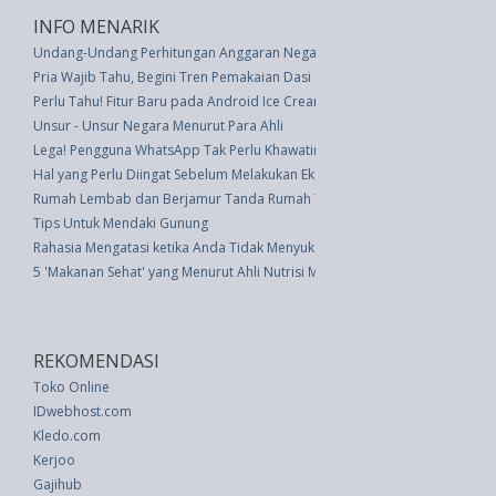
INFO MENARIK
Undang-Undang Perhitungan Anggaran Negara Tahun 1978/1979 (UU 13 t
Pria Wajib Tahu, Begini Tren Pemakaian Dasi Sekarang
Perlu Tahu! Fitur Baru pada Android Ice Cream Sandwich
Unsur - Unsur Negara Menurut Para Ahli
Lega! Pengguna WhatsApp Tak Perlu Khawatir Lagi Jika Pesan Hilang Berka
Hal yang Perlu Diingat Sebelum Melakukan Ekstensi Kuku
Rumah Lembab dan Berjamur Tanda Rumah Tidak Sehat
Tips Untuk Mendaki Gunung
Rahasia Mengatasi ketika Anda Tidak Menyukai Mertua
5 'Makanan Sehat' yang Menurut Ahli Nutrisi Membuang Uang
REKOMENDASI
Toko Online
IDwebhost.com
Kledo.com
Kerjoo
Gajihub