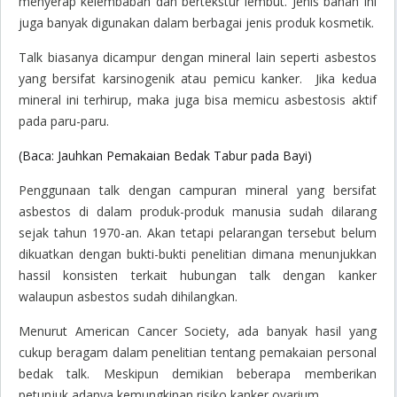
menyerap kelembaban dan bertekstur lembut. Jenis bahan ini
juga banyak digunakan dalam berbagai jenis produk kosmetik.
Talk biasanya dicampur dengan mineral lain seperti asbestos
yang bersifat karsinogenik atau pemicu kanker. Jika kedua
mineral ini terhirup, maka juga bisa memicu asbestosis aktif
pada paru-paru.
(Baca: Jauhkan Pemakaian Bedak Tabur pada Bayi)
Penggunaan talk dengan campuran mineral yang bersifat
asbestos di dalam produk-produk manusia sudah dilarang
sejak tahun 1970-an. Akan tetapi pelarangan tersebut belum
dikuatkan dengan bukti-bukti penelitian dimana menunjukkan
hassil konsisten terkait hubungan talk dengan kanker
walaupun asbestos sudah dihilangkan.
Menurut
American Cancer Society
, ada banyak hasil yang
cukup beragam dalam penelitian tentang pemakaian personal
bedak talk. Meskipun demikian beberapa memberikan
petunjuk adanya kemungkinan risiko kanker ovarium.