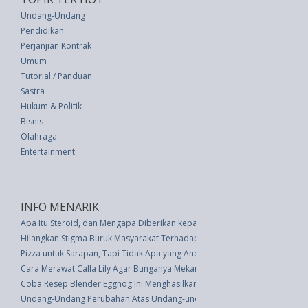
Undang-Undang
Pendidikan
Perjanjian Kontrak
Umum
Tutorial / Panduan
Sastra
Hukum & Politik
Bisnis
Olahraga
Entertainment
INFO MENARIK
Apa Itu Steroid, dan Mengapa Diberikan kepada Pasien Positif Covid-19?
Hilangkan Stigma Buruk Masyarakat Terhadap Penyandang Gangguan Jiw
Pizza untuk Sarapan, Tapi Tidak Apa yang Anda Pikirkan Selama Ini
Cara Merawat Calla Lily Agar Bunganya Mekar dari Tahun ke Tahun
Coba Resep Blender Eggnog Ini Menghasilkan Krim yang Sempurna
Undang-Undang Perubahan Atas Undang-undang Nomor 3 Tahun 1975 Tenta