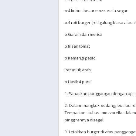
o 4 kubus besar mozzarella segar
o 4 roti burger (roti gulung biasa atau c
o Garam dan merica
o Irisan tomat
o Kemangi pesto
Petunjuk arah:
o Hasil: 4 porsi
1. Panaskan panggangan dengan api 
2. Dalam mangkuk sedang, bumbui dag
Tempatkan kubus mozzarella dalam 
pinggirannya disegel.
3. Letakkan burger di atas panggangan