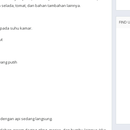
 selada, tomat, dan bahan tambahan lainnya.
FIND 
, pada suhu kamar.
ut
ang putih
dengan api sedang langsung.