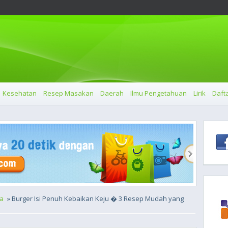
Kesehatan
Resep Masakan
Daerah
Ilmu Pengetahuan
Lirik
Dafta
a
» Burger Isi Penuh Kebaikan Keju � 3 Resep Mudah yang