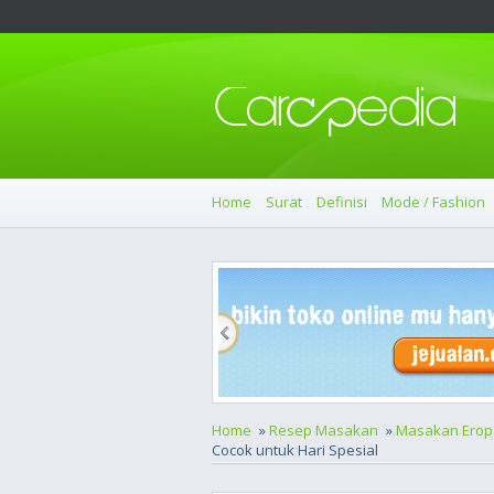
Home
Surat
Definisi
Mode / Fashion
Home
»
Resep Masakan
»
Masakan Erop
Cocok untuk Hari Spesial