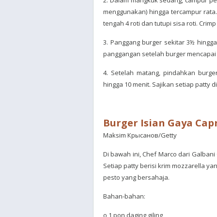
2. Dalam mangkuk sedang, campur perl
menggunakan) hingga tercampur rata. 
tengah 4 roti dan tutupi sisa roti. Crim
3. Panggang burger sekitar 3½ hingga 
panggangan setelah burger mencapai 
4. Setelah matang, pindahkan burger
hingga 10 menit. Sajikan setiap patty 
Burger Isian Gaya Cap
Maksim Крысанов/Getty
Di bawah ini, Chef Marco dari Galban
Setiap patty berisi krim mozzarella y
pesto yang bersahaja.
Bahan-bahan:
o 1 pon daging giling