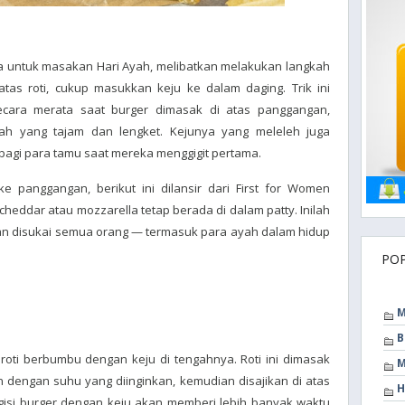
ma untuk masakan Hari Ayah, melibatkan melakukan langkah
tas roti, cukup masukkan keju ke dalam daging. Trik ini
ecara merata saat burger dimasak di atas panggangan,
ah yang tajam dan lengket. Kejunya yang meleleh juga
agi para tamu saat mereka menggigit pertama.
 panggangan, berikut ini dilansir dari First for Women
heddar atau mozzarella tetap berada di dalam patty. Inilah
kan disukai semua orang — termasuk para ayah dalam hidup
PO
M
B
i roti berbumbu dengan keju di tengahnya. Roti ini dimasak
M
 dengan suhu yang diinginkan, kemudian disajikan di atas
H
gisi burger dengan keju akan memberi lebih banyak waktu