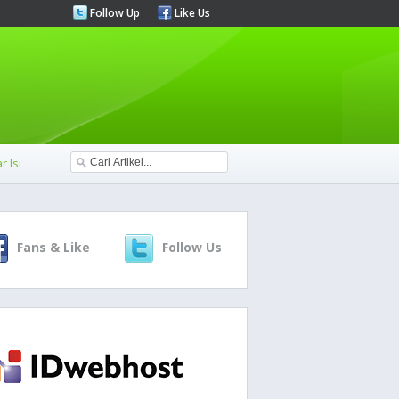
Follow Up
Like Us
r Isi
Fans & Like
Follow Us