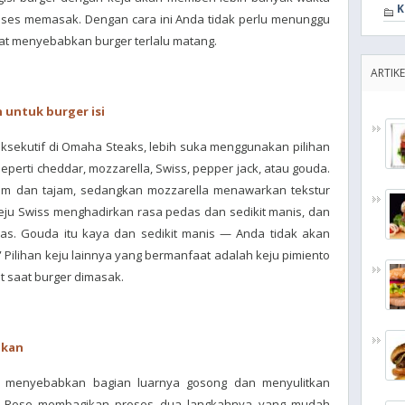
K
oses memasak. Dengan cara ini Anda tidak perlu menunggu
pat menyebabkan burger terlalu matang.
ARTIKE
 untuk burger isi
 eksekutif di Omaha Steaks, lebih suka menggunakan pilihan
perti cheddar, mozzarella, Swiss, pepper jack, atau gouda.
am dan tajam, sedangkan mozzarella menawarkan tekstur
Keju Swiss menghadirkan rasa pedas dan sedikit manis, dan
s. Gouda itu kaya dan sedikit manis — Anda tidak akan
” Pilihan keju lainnya yang bermanfaat adalah keju pimiento
 saat burger dimasak.
akan
at menyebabkan bagian luarnya gosong dan menyulitkan
hef Rose membagikan proses dua langkahnya yang mudah