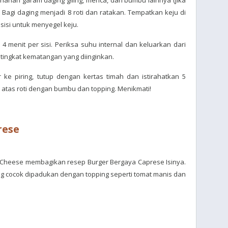
ahan garam daging giling, merica, dan bumbu lainnya (jika
Bagi daging menjadi 8 roti dan ratakan. Tempatkan keju di
p sisi untuk menyegel keju.
4 menit per sisi. Periksa suhu internal dan keluarkan dari
tingkat kematangan yang diinginkan.
 ke piring, tutup dengan kertas timah dan istirahatkan 5
di atas roti dengan bumbu dan topping. Menikmati!
rese
i Cheese membagikan resep Burger Bergaya Caprese Isinya.
ang cocok dipadukan dengan topping seperti tomat manis dan