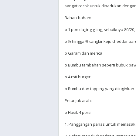
sangat cocok untuk dipadukan dengan
Bahan-bahan:
o 1 pon daging giling, sebaiknya 80/20
o ½ hingga ¾ cangkir keju cheddar par
o Garam dan merica
o Bumbu tambahan seperti bubuk baw
o 4 roti burger
o Bumbu dan topping yang diinginkan
Petunjuk arah:
o Hasil: 4 porsi
1. Panggangan panas untuk memasak 