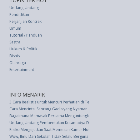
TOPIK TER HOT
Undang-Undang
Pendidikan
Perjanjian Kontrak
Umum
Tutorial / Panduan
Sastra
Hukum & Politik
Bisnis
Olahraga
Entertainment
INFO MENARIK
3 Cara Realistis untuk Mencuri Perhatian di Tengah Kesibukan Kerja
Cara Mencintai Seorang Gadis yang Nyaman dengan Diri Sendiri
Bagaimana Memasak Bersama Menguntungkan Hubungan Anda
Undang-Undang Pembentukan Kotamadya Daerah Tingkat Ii Bekasi (UU 9 
Risiko Mengejutkan Saat Memesan Kamar Hotel Via Online
Wow, Ilmu Dari Sekolah Tidak Selalu Berguna di Dunia Kerja