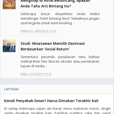
Menginap di Hotel Berbintang, Apakah
Anda Tahu Arti Bintang Itu?
Seberapa besar ekspektasi Anda ketika
mendengar hotel bintang lima? Sebaiknya jangan
asal tergoda untuk mem-booking ..
MINGGU, 14/02/2016 15:12
Studi: Wisatawan Memilih Destinasi
Berdasarkan 'Social Return'
Sementara pecandu perjalanan tahu bahwa
melihat-lihat foto liburan eksotis atau pernikahan
tujuan di media ..
RABU, 25/10/2017 10:12
LAPORAN
Kenali Penyebab Desert Harus Dimakan Terakhir Kali
Di setiap beberapa sajian ala Barat, menu makanan manis, dingin
selalu disajikan terakhir kalo. Padahal pudding, cake dan salad