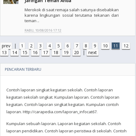
Jaringan Teman Anda
Merokok di saat remaja salah satunya disebabkan
karena lingkungan sosial terutama tekanan dari
teman ..
RABU, 10/08/2016 17:12
|
prev
1
2
3
4
5
6
7
8
9
10
11
12
|
13
14
15
16
17
18
19
20
next
PENCARIAN TERBARU
Contoh laporan singkat kegiatan sekolah. Contoh laporan
kegiatan sekolah singkat. Kumpulan laporan. Contoh laporan
kegiatan. Contoh laporan singkat kegiatan. Kumpulan contoh
laporan. Http://carapedia.com/laporan_infocat67.
Kumpulan sebuah laporan. Laporan kegiatan sekolah. Contoh
laporan pendidikan. Contoh laporan peristiwa di sekolah. Contoh