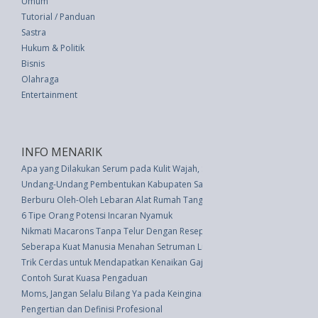
Umum
Tutorial / Panduan
Sastra
Hukum & Politik
Bisnis
Olahraga
Entertainment
INFO MENARIK
Apa yang Dilakukan Serum pada Kulit Wajah, Sebenarnya?
Undang-Undang Pembentukan Kabupaten Sarmi, Kabupaten Keerom, Kabup
Berburu Oleh-Oleh Lebaran Alat Rumah Tangga di Banyuwangi
6 Tipe Orang Potensi Incaran Nyamuk
Nikmati Macarons Tanpa Telur Dengan Resep Lezat Ini
Seberapa Kuat Manusia Menahan Setruman Listrik
Trik Cerdas untuk Mendapatkan Kenaikan Gaji
Contoh Surat Kuasa Pengaduan
Moms, Jangan Selalu Bilang Ya pada Keinginan Anak
Pengertian dan Definisi Profesional