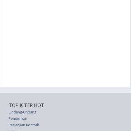
TOPIK TER HOT
Undang-Undang
Pendidikan
Perjanjian Kontrak