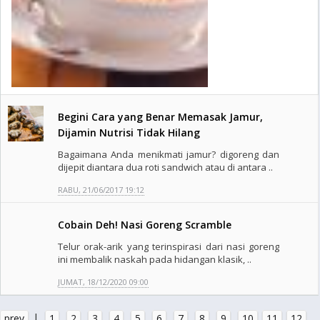
Begini Cara yang Benar Memasak Jamur,
Dijamin Nutrisi Tidak Hilang
Bagaimana Anda menikmati jamur? digoreng dan
dijepit diantara dua roti sandwich atau di antara ..
RABU, 21/06/2017 19:12
Cobain Deh! Nasi Goreng Scramble
Telur orak-arik yang terinspirasi dari nasi goreng
ini membalik naskah pada hidangan klasik, ..
JUMAT, 18/12/2020 09:00
|
prev
1
2
3
4
5
6
7
8
9
10
11
12