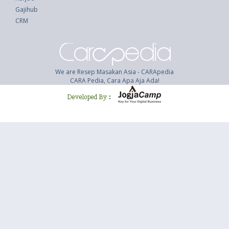
Gajihub
CRM
We are Resep Masakan Asia - CARApedia
CARA Pedia, Cara Apa Aja Ada!