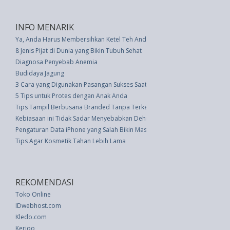
INFO MENARIK
Ya, Anda Harus Membersihkan Ketel Teh Anda�Begini Caranya
8 Jenis Pijat di Dunia yang Bikin Tubuh Sehat
Diagnosa Penyebab Anemia
Budidaya Jagung
3 Cara yang Digunakan Pasangan Sukses Saat Mereka Bertengkar
5 Tips untuk Protes dengan Anak Anda
Tips Tampil Berbusana Branded Tanpa Terkesan Murahan
Kebiasaan ini Tidak Sadar Menyebabkan Dehidrasi
Pengaturan Data iPhone yang Salah Bikin Masa Pakai Baterai Cepat Habis, 
Tips Agar Kosmetik Tahan Lebih Lama
REKOMENDASI
Toko Online
IDwebhost.com
Kledo.com
Kerjoo