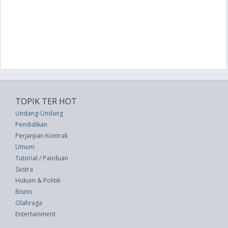
TOPIK TER HOT
Undang-Undang
Pendidikan
Perjanjian Kontrak
Umum
Tutorial / Panduan
Sastra
Hukum & Politik
Bisnis
Olahraga
Entertainment