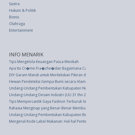
Sastra
Hukum & Politik
Bisnis
Olahraga
Entertainment
INFO MENARIK
Tips Mengelola Keuangan Pasca Menikah
Apa Itu Cr�me Fra�che�dan Bagaimana Cara Membuatnya Di Rumah?
DIY Garam Mandi untuk Merilekskan Pikiran dan Tubuh Anda
Hewan Pendeteksi Gempa Bumi secara Alami
Undang-Undang Pembentukan Kabupaten Nunukan, Kabupaten Malinau, Kab
Undang-Undang Desain Industri (UU 31 thn 2000)
Tips Mempercantik Gaya Fashion Terburuk Seleb
Rahasia Menginap yang Benar-Benar Membuat Tidur
Undang-Undang Pembentukan Kabupaten Bener Meriah Di Provinsi Nangg
Mengenal Kode Label Makanan: Hal-hal Penting yang Perlu Dipertimbang