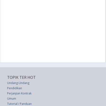
TOPIK TER HOT
Undang-Undang
Pendidikan
Perjanjian Kontrak
Umum
Tutorial / Panduan