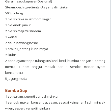
Garam, secukupnya (Opsional)
Steamboat Ingredients (As yang diinginkan)
500g udang
1 pkt shitake mushroom segar
1 pkt enoki jamur
2 pkt shimeji mushroom
1 wortel
2 daun bawang besar
1 brokoli, potong kuntumnya
½ kubis
2 paha ayam tanpa tulang (Iris kecil-kecil, bumbui dengan 1 potong
merica, 1 sdm anggur masak dan 1 sendok makan ayam
konsentrat)
5 jagung muda
Bumbu Sup
1 sdt garam, seperti yang diinginkan
1 sendok makan konsentrat ayam, sesuai kein
ginan1 sdm minyak
wijen, seperti yang diinginkan