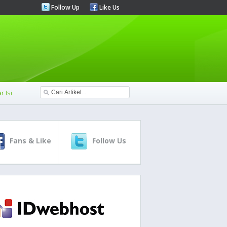
Follow Up
Like Us
r Isi
Fans & Like
Follow Us