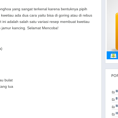
onghoa yang sangat terkenal karena bentuknya pipih
wetiau ada dua cara yaitu bisa di goring atau di rebus
t ini adalah salah satu variasi resep membuat kwetiau
 jamur kancing. Selamat Mencoba!
a)
PO
au bulat
tang tua
M
B
M
H