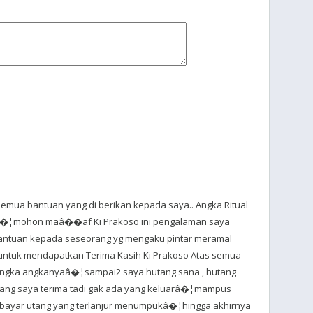
emua bantuan yang di berikan kepada saya.. Angka Ritual
â�¦mohon maâ��af Ki Prakoso ini pengalaman saya
antuan kepada seseorang yg mengaku pintar meramal
untuk mendapatkan Terima Kasih Ki Prakoso Atas semua
ngka angkanyaâ�¦sampai2 saya hutang sana , hutang
yang saya terima tadi gak ada yang keluarâ�¦mampus
s bayar utang yang terlanjur menumpukâ�¦hingga akhirnya