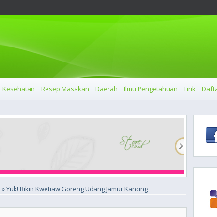
Kesehatan
Resep Masakan
Daerah
Ilmu Pengetahuan
Lirik
Dafta
» Yuk! Bikin Kwetiaw Goreng Udang Jamur Kancing