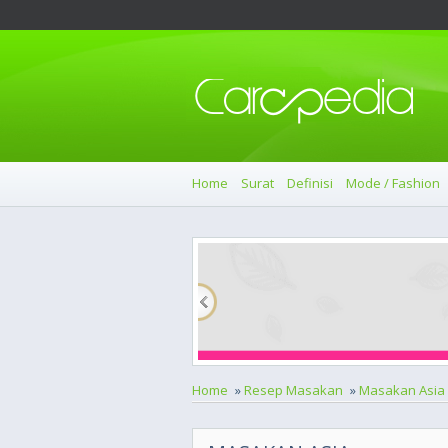
Home
Surat
Definisi
Mode / Fashion
Home
»
Resep Masakan
»
Masakan Asia