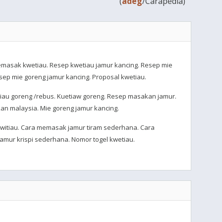
(
adeg
/Carapedia)
masak kwetiau. Resep kwetiau jamur kancing. Resep mie
sep mie goreng jamur kancing. Proposal kwetiau.
iau goreng /rebus. Kuetiaw goreng. Resep masakan jamur.
n malaysia. Mie goreng jamur kancing.
witiau. Cara memasak jamur tiram sederhana. Cara
mur krispi sederhana. Nomor togel kwetiau.