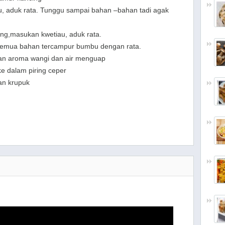
, aduk rata.
Tunggu sampai bahan –bahan tadi agak
ang,m
asukan kwetiau, aduk rata.
semua bahan
tercampur bumbu
dengan
rata
.
an aroma wangi
dan air menguap
e dalam piring ceper
dan krupuk