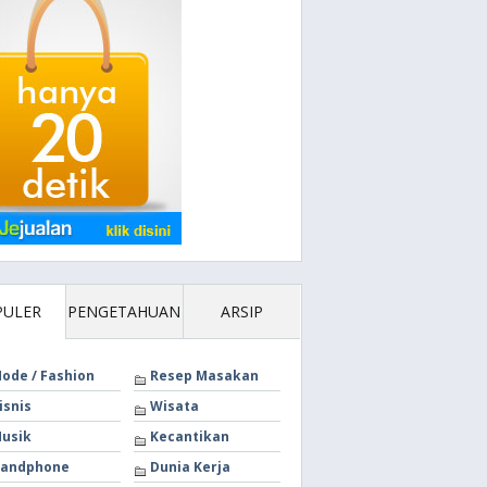
PULER
PENGETAHUAN
ARSIP
ode / Fashion
Resep Masakan
isnis
Wisata
usik
Kecantikan
andphone
Dunia Kerja