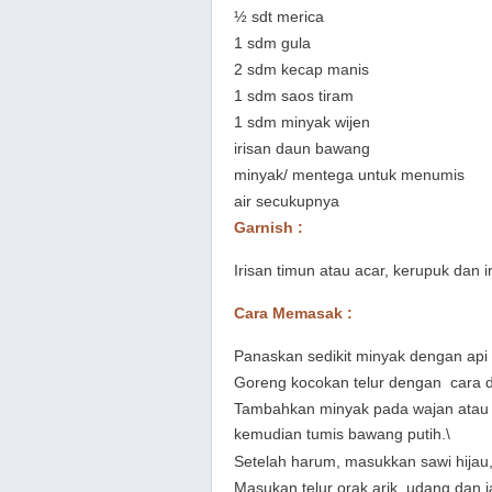
½ sdt merica
1 sdm gula
2 sdm kecap manis
1 sdm saos tiram
1 sdm minyak wijen
irisan daun bawang
minyak/ mentega untuk menumis
air secukupnya
Garnish :
Irisan timun atau acar, kerupuk dan ir
Cara Memasak :
Panaskan sedikit minyak dengan api
Goreng
kocokan
telur dengan cara d
Tambahkan minyak pada wajan atau 
kemudian tumis bawang putih.\
Setelah harum, masukkan sawi hijau,
Masukan telur orak arik,
udang dan j