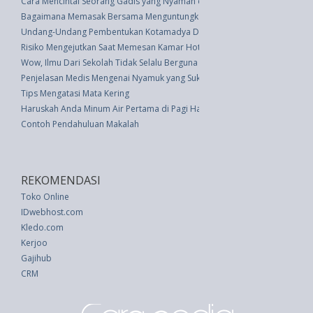
Cara Mencintai Seorang Gadis yang Nyaman dengan Diri Sendiri
Bagaimana Memasak Bersama Menguntungkan Hubungan Anda
Undang-Undang Pembentukan Kotamadya Daerah Tingkat Ii Bekasi (UU 9 
Risiko Mengejutkan Saat Memesan Kamar Hotel Via Online
Wow, Ilmu Dari Sekolah Tidak Selalu Berguna di Dunia Kerja
Penjelasan Medis Mengenai Nyamuk yang Suka Manusia Berdarah Manis
Tips Mengatasi Mata Kering
Haruskah Anda Minum Air Pertama di Pagi Hari?
Contoh Pendahuluan Makalah
REKOMENDASI
Toko Online
IDwebhost.com
Kledo.com
Kerjoo
Gajihub
CRM