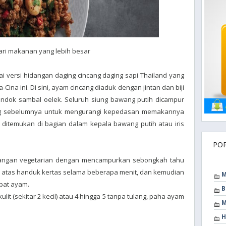
dari makanan yang lebih besar
 versi hidangan daging cincang daging sapi Thailand yang
ina ini. Di sini, ayam cincang diaduk dengan jintan dan biji
endok sambal oelek. Seluruh siung bawang putih dicampur
reng sebelumnya untuk mengurangi kepedasan memakannya
ditemukan di bagian dalam kepala bawang putih atau iris
PO
dangan vegetarian dengan mencampurkan sebongkah tahu
i atas handuk kertas selama beberapa menit, dan kemudian
M
pat ayam.
B
lit (sekitar 2 kecil) atau 4 hingga 5 tanpa tulang, paha ayam
M
H