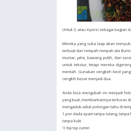
Untuk 3, atau 4 porsi sebagai bagian 
Mereka yang suka laap akan menyukai
terbuat dari rempah-rempah ala Burma-C
mustar, jahe, bawang putih, dan ses
untuk tekstur, tetapi mereka digo
mentah. Gunakan cengkeh kecil yang 
cengkih besar menjadi dua.
Anda bisa mengubah ini menjadi hi
yang kuat, membiarkannya terkuras d
mengaduk-aduk potongan tahu di tem
1 pon dada ayam tanpa tulang, tanpa ku
tanpa kulit
1⁄2 biji tsp cumin