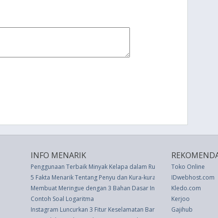
INFO MENARIK
REKOMENDA
Penggunaan Terbaik Minyak Kelapa dalam Rutinitas Kecantikan And
Toko Online
5 Fakta Menarik Tentang Penyu dan Kura-kura
IDwebhost.com
Membuat Meringue dengan 3 Bahan Dasar Ini
Kledo.com
Contoh Soal Logaritma
Kerjoo
Instagram Luncurkan 3 Fitur Keselamatan Baru-Inilah Cara Menggu
Gajihub