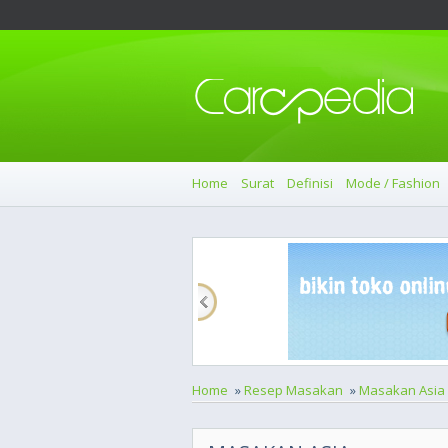
Home
Surat
Definisi
Mode / Fashion
Home
»
Resep Masakan
»
Masakan Asia