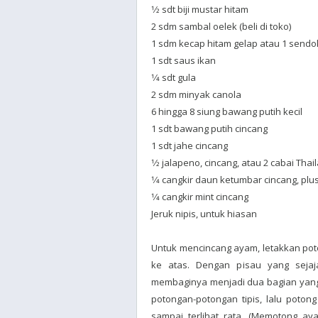
1⁄2 sdt biji mustar hitam
2 sdm sambal oelek (beli di toko)
1 sdm kecap hitam gelap atau 1 sendo
1 sdt saus ikan
1⁄4 sdt gula
2 sdm minyak canola
6 hingga 8 siung bawang putih kecil
1 sdt bawang putih cincang
1 sdt jahe cincang
1⁄2 jalapeno, cincang, atau 2 cabai Thail
1⁄4 cangkir daun ketumbar cincang, pl
1⁄4 cangkir mint cincang
Jeruk nipis, untuk hiasan
Untuk mencincang ayam, letakkan pot
ke atas. Dengan pisau yang sejaj
membaginya menjadi dua bagian yang le
potongan-potongan tipis, lalu poton
sampai terlihat rata. (Memotong ay