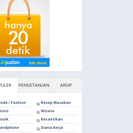
PULER
PENGETAHUAN
ARSIP
ode / Fashion
Resep Masakan
isnis
Wisata
usik
Kecantikan
andphone
Dunia Kerja