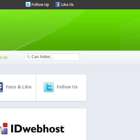
Follow Up
Like Us
r Isi
Fans & Like
Follow Us