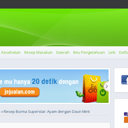
Kesehatan
Resep Masakan
Daerah
Ilmu Pengetahuan
Lirik
Dafta
» Resep Burma Superstar: Ayam dengan Daun Mint